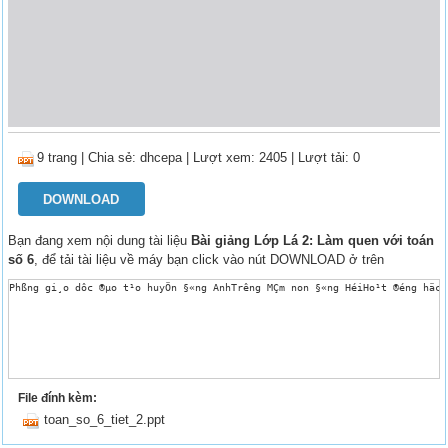
9 trang
|
Chia sẻ:
dhcepa
| Lượt xem: 2405
| Lượt tải: 0
DOWNLOAD
Bạn đang xem nội dung tài liệu
Bài giảng Lớp Lá 2: Làm quen với toán
số 6
, để tải tài liệu về máy bạn click vào nút DOWNLOAD ở trên
Phßng gi¸o dôc ®µo t¹o huyÖn §«ng AnhTr­êng MÇm non §«ng HéiHo¹t ®éng häc
File đính kèm:
toan_so_6_tiet_2.ppt