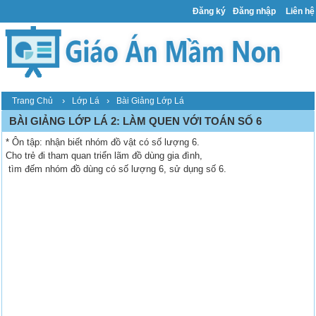
Đăng ký
Đăng nhập
Liên hệ
›
›
Trang Chủ
Lớp Lá
Bài Giảng Lớp Lá
BÀI GIẢNG LỚP LÁ 2: LÀM QUEN VỚI TOÁN SỐ 6
* Ôn tập: nhận biết nhóm đồ vật có số lượng 6.
Cho trẻ đi tham quan triển lãm đồ dùng gia đình,
tìm đếm nhóm đồ dùng có số lượng 6, sử dụng số 6.