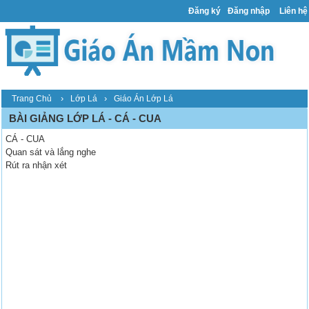
Đăng ký
Đăng nhập
Liên hệ
›
›
Trang Chủ
Lớp Lá
Giáo Án Lớp Lá
BÀI GIẢNG LỚP LÁ - CÁ - CUA
CÁ - CUA
Quan sát và lắng nghe
Rút ra nhận xét