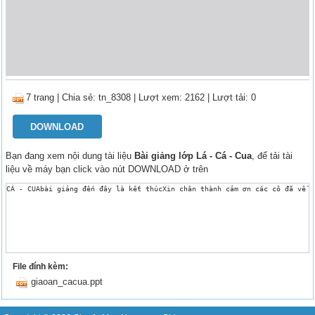
7 trang
|
Chia sẻ:
tn_8308
| Lượt xem: 2162
| Lượt tải: 0
DOWNLOAD
Bạn đang xem nội dung tài liệu
Bài giảng lớp Lá - Cá - Cua
, để tải tài
liệu về máy bạn click vào nút DOWNLOAD ở trên
CÁ - CUAbài giảng đến đây là kết thúcXin chân thành cảm ơn các cô đã về d
File đính kèm:
giaoan_cacua.ppt