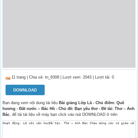
11 trang
|
Chia sẻ:
tn_8308
| Lượt xem: 2043
| Lượt tải: 0
DOWNLOAD
Bạn đang xem nội dung tài liệu
Bài giảng Lớp Lá - Chủ điểm: Quê
hương - Đất nước – Bác Hồ - Chủ đề: Bạn yêu thơ - Đề tài: Thơ – Anh
Bác
, để tải tài liệu về máy bạn click vào nút DOWNLOAD ở trên
Hoạt động: LQ với văn họcĐề tài: Thơ – Anh Bác Chào mừng các cô giáo về 