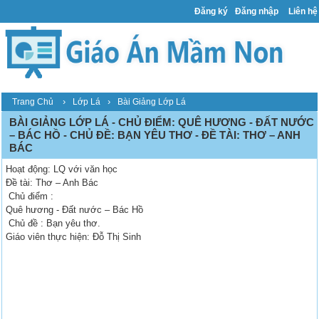
Đăng ký
Đăng nhập
Liên hệ
›
›
Trang Chủ
Lớp Lá
Bài Giảng Lớp Lá
BÀI GIẢNG LỚP LÁ - CHỦ ĐIỂM: QUÊ HƯƠNG - ĐẤT NƯỚC
– BÁC HỒ - CHỦ ĐỀ: BẠN YÊU THƠ - ĐỀ TÀI: THƠ – ANH
BÁC
Hoạt động: LQ với văn học
Đề tài: Thơ – Anh Bác
Chủ điểm :
Quê hương - Đất nước – Bác Hồ
Chủ đề : Bạn yêu thơ.
Giáo viên thực hiện: Đỗ Thị Sinh