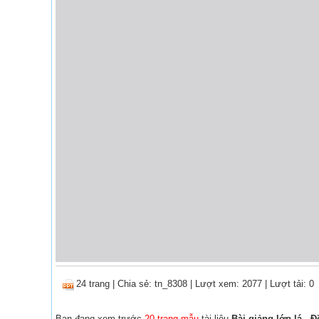
24 trang
|
Chia sẻ:
tn_8308
| Lượt xem: 2077
| Lượt tải: 0
Bạn đang xem trước
20 trang mẫu
tài liệu
Bài giảng lớp lá - Đ