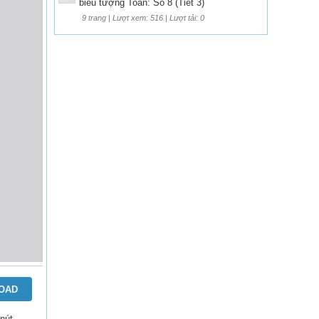
biểu tượng Toán: Số 8 (Tiết 3)
9 trang | Lượt xem: 516 | Lượt tải: 0
OAD
 nút