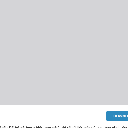
DOWNL
ề tài: Đố bé có bao nhiêu con vật?
, để tải tài liệu gốc về máy bạn click vào