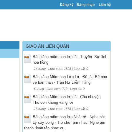
Đăng ký
Đăng nhập
Liên hệ
GIÁO ÁN LIÊN QUAN
Bài giảng mầm non lớp lá - Truyện: Sự tích
hoa hồng
14 trang | Lượt xem: 1828 | Lượt tải: 0
Bài giảng Mầm non Lớp Lá - Đề tài: Bé bảo
vệ bản thân - Trần Nữ Diễm Hằng
6 trang | Lượt xem: 712 | Lượt tải: 0
Bài giảng Mầm non lớp lá - Câu chuyện:
Thỏ con không vâng lời
13 trang | Lượt xem: 1878 | Lượt tải: 0
Bài giảng mầm non lớp Nhà trẻ - Nghe hát:
Lý cây bông - Trò chơi âm nhạc: Nghe âm
thanh đoán tên nhạc cụ