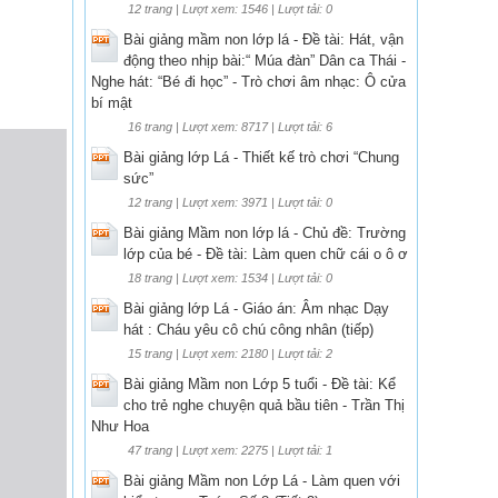
12 trang | Lượt xem: 1546 | Lượt tải: 0
Bài giảng mầm non lớp lá - Đề tài: Hát, vận
động theo nhịp bài:“ Múa đàn” Dân ca Thái -
Nghe hát: “Bé đi học” - Trò chơi âm nhạc: Ô cửa
bí mật
16 trang | Lượt xem: 8717 | Lượt tải: 6
Bài giảng lớp Lá - Thiết kế trò chơi “Chung
sức”
12 trang | Lượt xem: 3971 | Lượt tải: 0
Bài giảng Mầm non lớp lá - Chủ đề: Trường
lớp của bé - Đề tài: Làm quen chữ cái o ô ơ
18 trang | Lượt xem: 1534 | Lượt tải: 0
Bài giảng lớp Lá - Giáo án: Âm nhạc Dạy
hát : Cháu yêu cô chú công nhân (tiếp)
15 trang | Lượt xem: 2180 | Lượt tải: 2
Bài giảng Mầm non Lớp 5 tuổi - Đề tài: Kể
cho trẻ nghe chuyện quả bầu tiên - Trần Thị
Như Hoa
47 trang | Lượt xem: 2275 | Lượt tải: 1
Bài giảng Mầm non Lớp Lá - Làm quen với