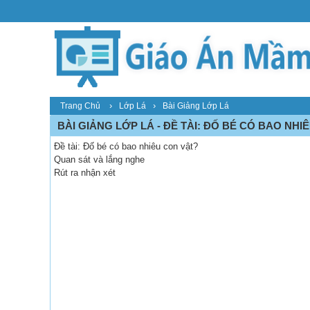
›
›
Trang Chủ
Lớp Lá
Bài Giảng Lớp Lá
BÀI GIẢNG LỚP LÁ - ĐỀ TÀI: ĐỐ BÉ CÓ BAO NHI
Đề tài: Đố bé có bao nhiêu con vật?
Quan sát và lắng nghe
Rút ra nhận xét