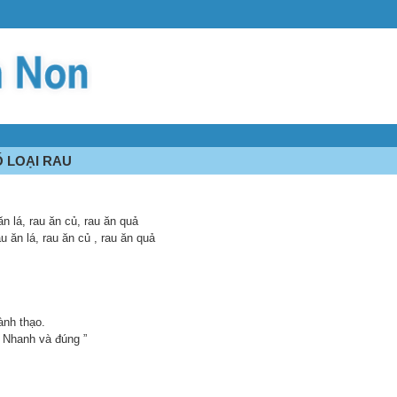
Ố LOẠI RAU
n lá, rau ăn củ, rau ăn quả
u ăn lá, rau ăn củ , rau ăn quả
ành thạo.
 “ Nhanh và đúng ”