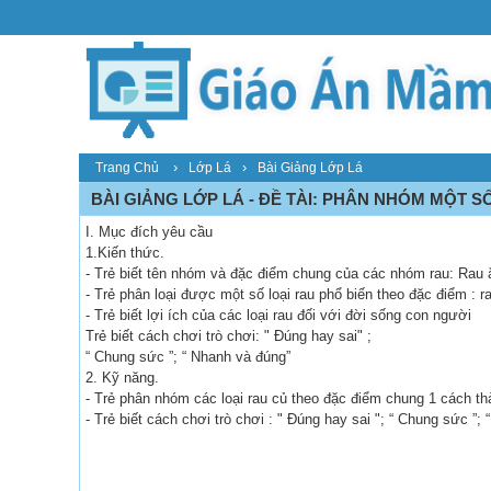
›
›
Trang Chủ
Lớp Lá
Bài Giảng Lớp Lá
BÀI GIẢNG LỚP LÁ - ĐỀ TÀI: PHÂN NHÓM MỘT S
I. Mục đích yêu cầu
1.Kiến thức.
- Trẻ biết tên nhóm và đặc điểm chung của các nhóm rau: Rau ă
- Trẻ phân loại được một số loại rau phổ biến theo đặc điểm : ra
- Trẻ biết lợi ích của các loại rau đối với đời sống con người
Trẻ biết cách chơi trò chơi: " Đúng hay sai" ;
“ Chung sức ”; “ Nhanh và đúng”
2. Kỹ năng.
- Trẻ phân nhóm các loại rau củ theo đặc điểm chung 1 cách th
- Trẻ biết cách chơi trò chơi : " Đúng hay sai "; “ Chung sức ”;