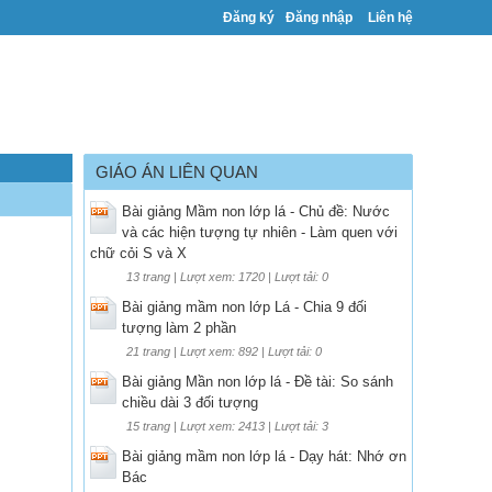
Đăng ký
Đăng nhập
Liên hệ
GIÁO ÁN LIÊN QUAN
Bài giảng Mầm non lớp lá - Chủ đề: Nước
và các hiện tượng tự nhiên - Làm quen với
chữ cỏi S và X
13 trang | Lượt xem: 1720 | Lượt tải: 0
Bài giảng mầm non lớp Lá - Chia 9 đối
tượng làm 2 phần
21 trang | Lượt xem: 892 | Lượt tải: 0
Bài giảng Mần non lớp lá - Đề tài: So sánh
chiều dài 3 đối tượng
15 trang | Lượt xem: 2413 | Lượt tải: 3
Bài giảng mầm non lớp lá - Dạy hát: Nhớ ơn
Bác