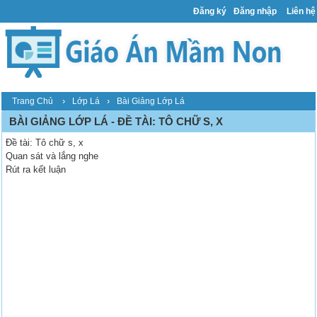
Đăng ký
Đăng nhập
Liên hệ
›
›
Trang Chủ
Lớp Lá
Bài Giảng Lớp Lá
BÀI GIẢNG LỚP LÁ - ĐỀ TÀI: TÔ CHỮ S, X
Đề tài: Tô chữ s, x
Quan sát và lắng nghe
Rút ra kết luận