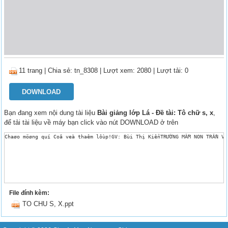
11 trang
|
Chia sẻ:
tn_8308
| Lượt xem: 2080
| Lượt tải: 0
DOWNLOAD
Bạn đang xem nội dung tài liệu
Bài giảng lớp Lá - Đề tài: Tô chữ s, x
,
để tải tài liệu về máy bạn click vào nút DOWNLOAD ở trên
Chaøo möøng quí Coâ veà thaêm lôùp!GV: Bùi Thị KiểnTRƯỜNG MẦM NON TRẦN VĂ
File đính kèm:
TO CHU S, X.ppt