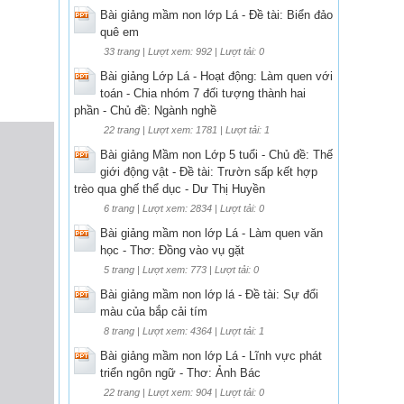
Bài giảng mầm non lớp Lá - Đề tài: Biển đảo
quê em
33 trang | Lượt xem: 992 | Lượt tải: 0
Bài giảng Lớp Lá - Hoạt động: Làm quen với
toán - Chia nhóm 7 đối tượng thành hai
phần - Chủ đề: Ngành nghề
22 trang | Lượt xem: 1781 | Lượt tải: 1
Bài giảng Mầm non Lớp 5 tuổi - Chủ đề: Thế
giới động vật - Đề tài: Trườn sấp kết hợp
trèo qua ghế thể dục - Dư Thị Huyền
6 trang | Lượt xem: 2834 | Lượt tải: 0
Bài giảng mầm non lớp Lá - Làm quen văn
học - Thơ: Đồng vào vụ gặt
5 trang | Lượt xem: 773 | Lượt tải: 0
Bài giảng mầm non lớp lá - Đề tài: Sự đổi
màu của bắp cải tím
8 trang | Lượt xem: 4364 | Lượt tải: 1
Bài giảng mầm non lớp Lá - Lĩnh vực phát
triển ngôn ngữ - Thơ: Ảnh Bác
22 trang | Lượt xem: 904 | Lượt tải: 0