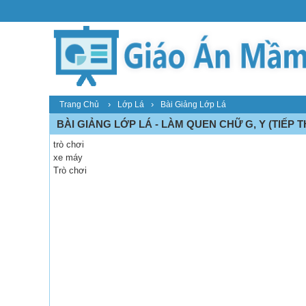
›
›
Trang Chủ
Lớp Lá
Bài Giảng Lớp Lá
BÀI GIẢNG LỚP LÁ - LÀM QUEN CHỮ G, Y (TIẾP 
trò chơi
xe máy
Trò chơi