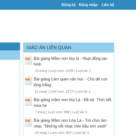
Đăng ký
Đăng nhập
Liên hệ
GIÁO ÁN LIÊN QUAN
Bài giảng Mầm non lớp lá - Hoạt động tạo
hình
13 trang | Lượt xem: 2229 | Lượt tải: 1
Bài giảng Làm quen văn học - Chú dê con
lông trắng
11 trang | Lượt xem: 2173 | Lượt tải: 1
Bài giảng mầm non lớp Lá - Đề tài: Thời tiết
mùa hè
7 trang | Lượt xem: 888 | Lượt tải: 0
Bài giảng Mầm non Lớp Lá - Trò chơi âm
nhạc "Những nốt nhạc trên bầu trời xanh"
15 trang | Lượt xem: 853 | Lượt tải: 0