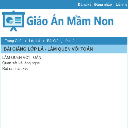
Đăng ký
Đăng nhập
Liên hệ
›
›
Trang Chủ
Lớp Lá
Bài Giảng Lớp Lá
BÀI GIẢNG LỚP LÁ - LÀM QUEN VỚI TOÁN
LÀM QUEN VỚI TOÁN
Quan sát và lắng nghe
Rút ra nhận xét