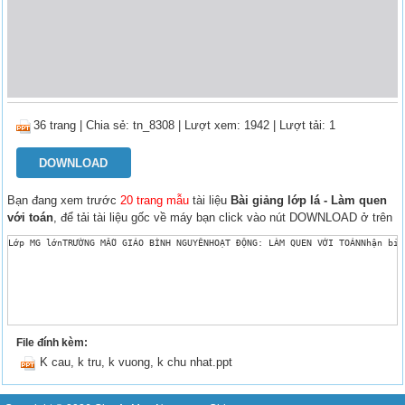
36 trang
|
Chia sẻ:
tn_8308
| Lượt xem: 1942
| Lượt tải: 1
DOWNLOAD
Bạn đang xem trước
20 trang mẫu
tài liệu
Bài giảng lớp lá - Làm quen
với toán
, để tải tài liệu gốc về máy bạn click vào nút DOWNLOAD ở trên
File đính kèm:
K cau, k tru, k vuong, k chu nhat.ppt