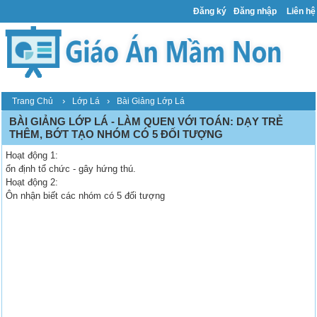
Đăng ký
Đăng nhập
Liên hệ
›
›
Trang Chủ
Lớp Lá
Bài Giảng Lớp Lá
BÀI GIẢNG LỚP LÁ - LÀM QUEN VỚI TOÁN: DẠY TRẺ
THÊM, BỚT TẠO NHÓM CÓ 5 ĐỐI TƯỢNG
Hoạt động 1:
ổn định tổ chức - gây hứng thú.
Hoạt động 2:
Ôn nhận biết các nhóm có 5 đối tượng