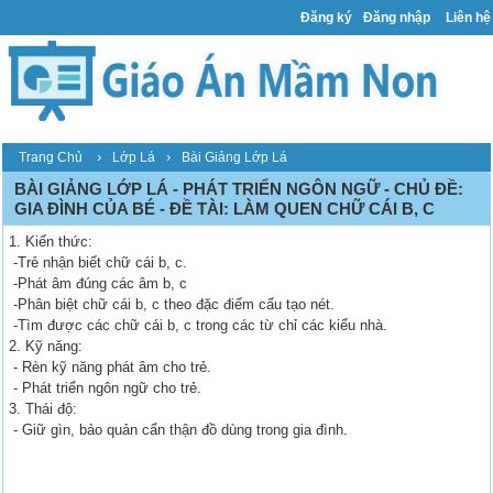
Đăng ký
Đăng nhập
Liên hệ
›
›
Trang Chủ
Lớp Lá
Bài Giảng Lớp Lá
BÀI GIẢNG LỚP LÁ - PHÁT TRIỂN NGÔN NGỮ - CHỦ ĐỀ:
GIA ĐÌNH CỦA BÉ - ĐỀ TÀI: LÀM QUEN CHỮ CÁI B, C
1. Kiến thức:
-Trẻ nhận biết chữ cái b, c.
-Phát âm đúng các âm b, c
-Phân biệt chữ cái b, c theo đặc điểm cấu tạo nét.
-Tìm được các chữ cái b, c trong các từ chỉ các kiểu nhà.
2. Kỹ năng:
- Rèn kỹ năng phát âm cho trẻ.
- Phát triển ngôn ngữ cho trẻ.
3. Thái độ:
- Giữ gìn, bảo quản cẩn thận đồ dùng trong gia đình.