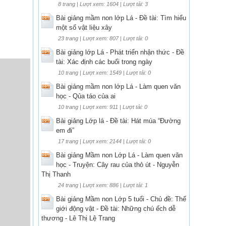
8 trang | Lượt xem: 1604 | Lượt tải: 3
Bài giảng mầm non lớp Lá - Đề tài: Tìm hiểu
một số vật liệu xây
23 trang | Lượt xem: 807 | Lượt tải: 0
Bài giảng lớp Lá - Phát triển nhận thức - Đề
tài: Xác định các buổi trong ngày
10 trang | Lượt xem: 1549 | Lượt tải: 0
Bài giảng mầm non lớp Lá - Làm quen văn
học - Qủa táo của ai
10 trang | Lượt xem: 911 | Lượt tải: 0
Bài giảng Lớp lá - Đề tài: Hát múa “Đường
em đi”
17 trang | Lượt xem: 2144 | Lượt tải: 0
Bài giảng Mầm non Lớp Lá - Làm quen văn
học - Truyện: Cây rau của thỏ út - Nguyễn
Thị Thanh
24 trang | Lượt xem: 886 | Lượt tải: 1
Bài giảng Mầm non Lớp 5 tuổi - Chủ đề: Thế
giới động vật - Đề tài: Những chú ếch dễ
thương - Lê Thị Lệ Trang