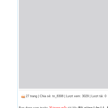
27 trang
|
Chia sẻ:
tn_8308
| Lượt xem: 3029
| Lượt tải: 0
Bạn đang xem trước
20 trang mẫu
tài liệu
Bài giảng Lớp Lá - 