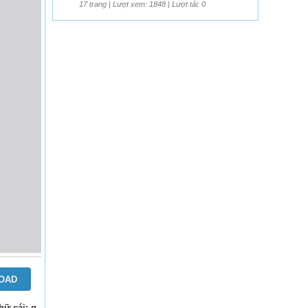
17 trang | Lượt xem: 1848 | Lượt tải: 0
OAD
hữ cái: g-