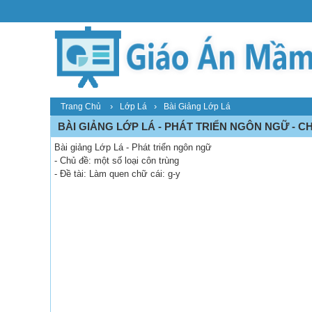
›
›
Trang Chủ
Lớp Lá
Bài Giảng Lớp Lá
BÀI GIẢNG LỚP LÁ - PHÁT TRIỂN NGÔN NGỮ - CH
Bài giảng Lớp Lá - Phát triển ngôn ngữ
- Chủ đề: một số loại côn trùng
- Đề tài: Làm quen chữ cái: g-y