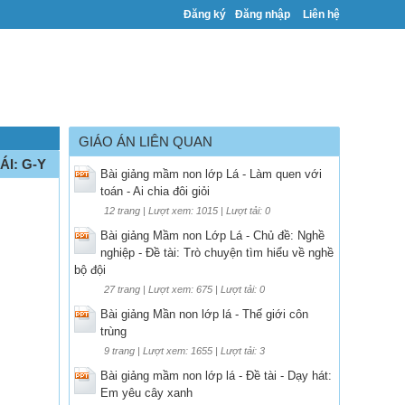
Đăng ký
Đăng nhập
Liên hệ
GIÁO ÁN LIÊN QUAN
ÁI: G-Y
Bài giảng mầm non lớp Lá - Làm quen với
toán - Ai chia đôi giỏi
12 trang | Lượt xem: 1015 | Lượt tải: 0
Bài giảng Mầm non Lớp Lá - Chủ đề: Nghề
nghiệp - Đề tài: Trò chuyện tìm hiểu về nghề
bộ đội
27 trang | Lượt xem: 675 | Lượt tải: 0
Bài giảng Mần non lớp lá - Thế giới côn
trùng
9 trang | Lượt xem: 1655 | Lượt tải: 3
Bài giảng mầm non lớp lá - Đề tài - Dạy hát:
Em yêu cây xanh