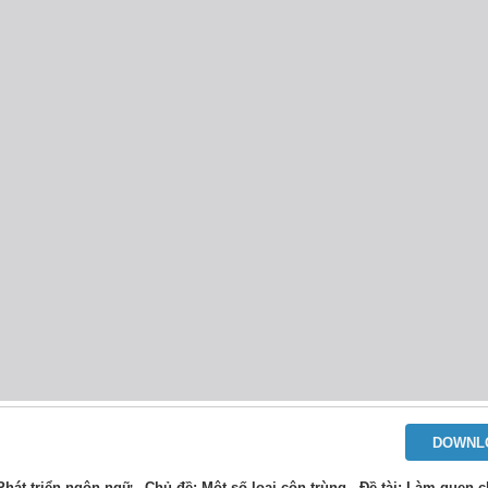
DOWNL
Phát triển ngôn ngữ - Chủ đề: Một số loại côn trùng - Đề tài: Làm quen c