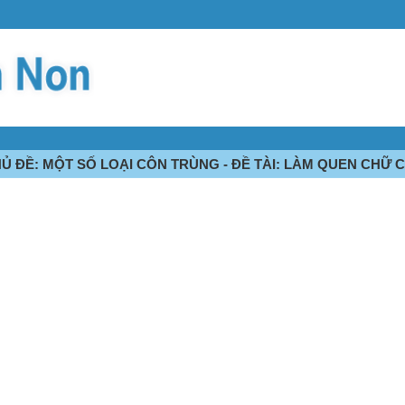
Ủ ĐỀ: MỘT SỐ LOẠI CÔN TRÙNG - ĐỀ TÀI: LÀM QUEN CHỮ C