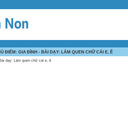
 ĐIỂM: GIA ĐÌNH - BÀI DẠY: LÀM QUEN CHỮ CÁI E, Ê
 Bài dạy: Làm quen chữ cái e, ê