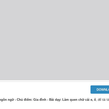
DOWNL
 ngôn ngữ - Chủ điểm: Gia đình - Bài dạy: Làm quen chữ cái e, ê
, để tải t