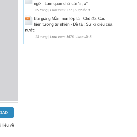
ngữ - Làm quen chữ cái "s, x"
25 trang | Lượt xem: 777 | Lượt tải: 0
Bài giảng Mầm non lớp lá - Chủ đề: Các
hiện tượng tự nhiên - Đề tài: Sự kì diệu của
nước
13 trang | Lượt xem: 1676 | Lượt tải: 3
OAD
ài liệu về