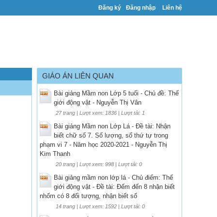
Đăng ký
Đăng nhập
Liên hệ
GIÁO ÁN LIÊN QUAN
Bài giảng Mầm non Lớp 5 tuổi - Chủ đề: Thế
giới động vật - Nguyễn Thị Vân
27 trang | Lượt xem: 1836 | Lượt tải: 1
Bài giảng Mầm non Lớp Lá - Đề tài: Nhận
biết chữ số 7. Số lượng, số thứ tự trong
phạm vi 7 - Năm học 2020-2021 - Nguyễn Thị
Kim Thanh
20 trang | Lượt xem: 998 | Lượt tải: 0
Bài giảng mầm non lớp lá - Chủ điểm: Thế
giới động vật - Đề tài: Đếm đến 8 nhận biết
nhốm có 8 đối tượng, nhận biết số
14 trang | Lượt xem: 1592 | Lượt tải: 0