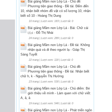
Bài giảng Mầm non Lớp Lá - Chủ đề:
Phương tiện giao thông - Đề tài: Đếm đến
10, nhận biết nhóm đồ vật có số lượng 10, nhận
biết số 10 - Hoàng Thị Dung
10 trang | Lượt xem: 183 | Lượt tải: 0
Bài giảng Mầm non Lớp Lá - Bài: Chữ cái
i,t,c - Đỗ Thị Nhài
24 trang | Lượt xem: 289 | Lượt tải: 0
Bài giảng Mầm non Lớp Lá - Đề tài: Không
nhận quà và đi theo người lạ - Giáp Thị
Sáng Tuyết
22 trang | Lượt xem: 118 | Lượt tải: 0
Bài giảng Mầm non Lớp Lá - Chủ đề:
Phương tiện giao thông - Đề tài: Nhận biết
chữ h, k - Nguyễn Thị Hường
23 trang | Lượt xem: 530 | Lượt tải: 0
Bài giảng Mầm non Lớp Lá - Chủ điểm: Bé
giới thiệu về mình - Làm quen với chữ viết:
A, ă, â
19 trang | Lượt xem: 546 | Lượt tải: 0
Bài giảng Mầm non Lớp Lá - Phát triển ngôn