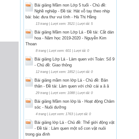
Bài giảng Mầm non Lớp 5 tuổi - Chủ đề:
Nghề nghiệp - Đề tài: Hát vỗ tay theo nhịp
bài: bác đưa thư vui tính - Hà Thị Hằng
13 trang | Lượt xem: 3521 | Lượt tải: 5
Bài giảng Mầm non Lớp Lá - Đề tài: Cắt dán
hoa - Năm học 2019-2020 - Nguyễn Kim
Thoan
8 trang | Lượt xem: 601 | Lượt tải: 0
Bài giảng Lớp Lá - Làm quen với Toán: Số 9
- Chủ đề: Giao thông
12 trang | Lượt xem: 1852 | Lượt tải: 0
Bài giảng mầm non lớp Lá - Chủ đề: Bản
thân - Đề tài: Làm quen với chữ cái a ă â
29 trang | Lượt xem: 1088 | Lượt tải: 0
Bài giảng Mầm non lớp lá - Hoạt động Chăm
sóc - Nuôi dưỡng
4 trang | Lượt xem: 1763 | Lượt tải: 0
Bài giảng lớp Lá - Chủ đề: Thế giới động vật
- Đề tài : Làm quen một số con vật nuôi
trong gia đình