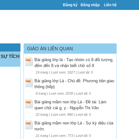
Đăng ký
Đăng nhập
Liên hệ
GIÁO ÁN LIÊN QUAN
 SỰ TÍCH
Bài giảng lớp lá - Tạo nhóm có 8 đối tượng,
đếm đến 8 và nhận biết chữ số 8
19 trang | Lượt xem: 1827 | Lượt tải: 0
Bài giảng lớp Lá - Chủ đề: Phương tiện giao
thông (tiếp)
6 trang | Lượt xem: 2039 | Lượt tải: 0
Bài giảng mầm non lớp Lá - Đề tài: Làm
quen chữ cái g, y - Nguyễn Thị Vân
22 trang | Lượt xem: 880 | Lượt tải: 0
Bài giảng mầm non lớp Lá - Sự kỳ diệu của
nước
21 trang | Lượt xem: 773 | Lượt tải: 0