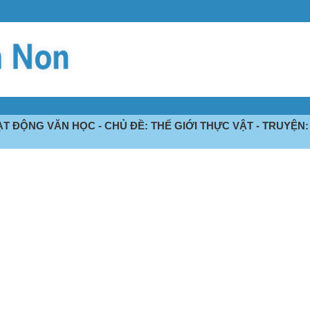
T ĐỘNG VĂN HỌC - CHỦ ĐỀ: THẾ GIỚI THỰC VẬT - TRUYỆN: