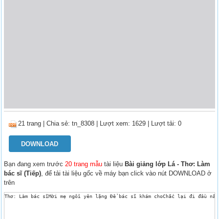
21 trang
|
Chia sẻ:
tn_8308
| Lượt xem: 1629
| Lượt tải: 0
DOWNLOAD
Bạn đang xem trước
20 trang mẫu
tài liệu
Bài giảng lớp Lá - Thơ: Làm
bác sĩ (Tiếp)
, để tải tài liệu gốc về máy bạn click vào nút DOWNLOAD ở
trên
Thơ: Làm bác sĩMời mẹ ngồi yên lặng Để bác sĩ khám choChắc lại đi đầu nắn