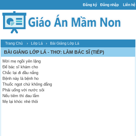
Đăng ký
Đăng nhập
Liên hệ
›
›
Trang Chủ
Lớp Lá
Bài Giảng Lớp Lá
BÀI GIẢNG LỚP LÁ - THƠ: LÀM BÁC SĨ (TIẾP)
Mời mẹ ngồi yên lặng
Để bác sĩ khám cho
Chắc lại đi đầu nắng
Bệnh này là bệnh ho
Thuốc ngọt chứ không đắng
Phải uống với nước sôi
Nếu tiêm thì đau lắm
Mẹ lại khóc nhè thôi