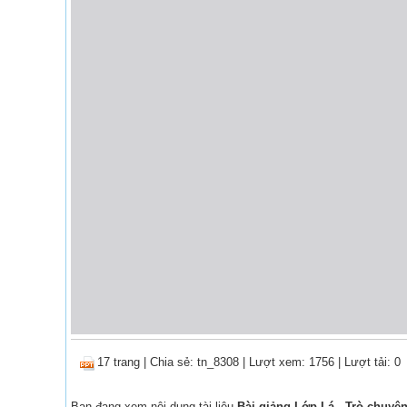
17 trang
|
Chia sẻ:
tn_8308
| Lượt xem: 1756
| Lượt tải: 0
Bạn đang xem nội dung tài liệu
Bài giảng Lớp Lá - Trò chuyệ