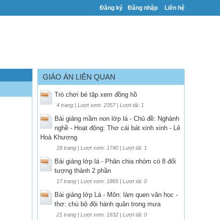
Đăng ký
Đăng nhập
Liên hệ
GIÁO ÁN LIÊN QUAN
Trò chơi bé tập xem đồng hồ
4 trang | Lượt xem: 2357 | Lượt tải: 1
Bài giảng mầm non lớp lá - Chủ đề: Nghành
nghề - Hoạt động: Thơ cái bát xinh xinh - Lê
Hoà Khương
18 trang | Lượt xem: 1740 | Lượt tải: 1
Bài giảng lớp lá - Phân chia nhóm có 8 đối
tượng thành 2 phần
17 trang | Lượt xem: 1865 | Lượt tải: 0
Bài giảng lớp Lá - Môn: làm quen văn học -
thơ: chú bộ đội hành quân trong mưa
21 trang | Lượt xem: 1632 | Lượt tải: 0