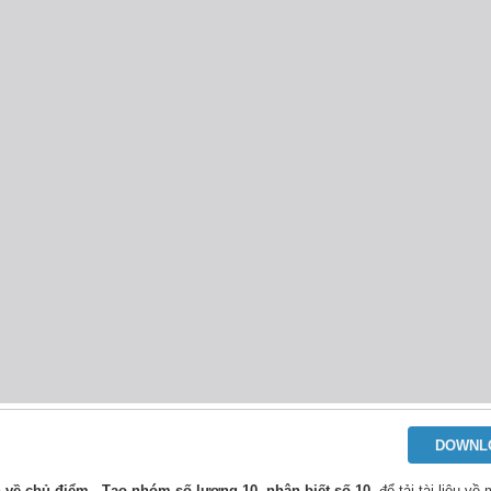
DOWNL
n về chủ điểm - Tạo nhóm số lượng 10, nhận biết số 10
, để tải tài liệu về