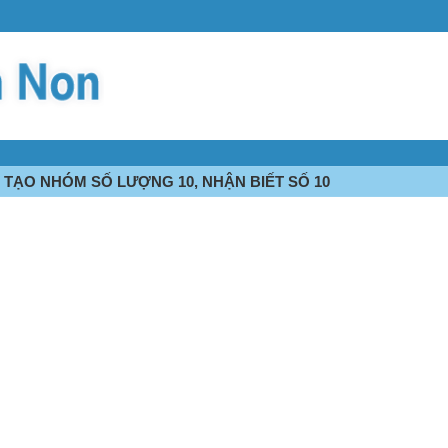
- TẠO NHÓM SỐ LƯỢNG 10, NHẬN BIẾT SỐ 10