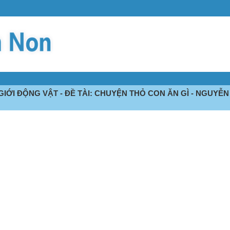
GIỚI ĐỘNG VẬT - ĐỀ TÀI: CHUYỆN THỎ CON ĂN GÌ - NGUYỄN