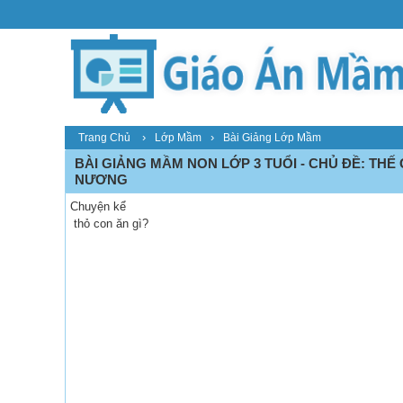
›
›
Trang Chủ
Lớp Mầm
Bài Giảng Lớp Mầm
BÀI GIẢNG MẦM NON LỚP 3 TUỔI - CHỦ ĐỀ: THẾ 
NƯƠNG
Chuyện kể
thỏ con ăn gì?