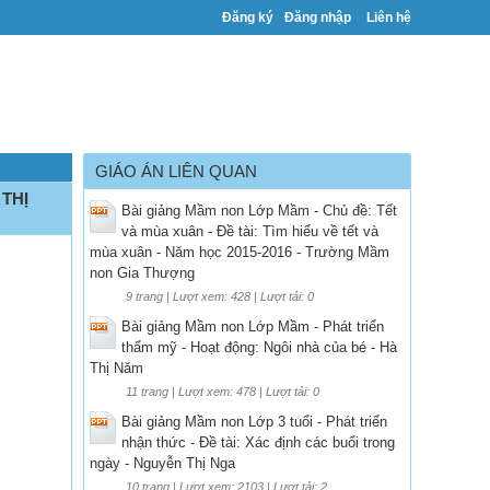
Đăng ký
Đăng nhập
Liên hệ
GIÁO ÁN LIÊN QUAN
 THỊ
Bài giảng Mầm non Lớp Mầm - Chủ đề: Tết
và mùa xuân - Đề tài: Tìm hiểu về tết và
mùa xuân - Năm học 2015-2016 - Trường Mầm
non Gia Thượng
9 trang | Lượt xem: 428 | Lượt tải: 0
Bài giảng Mầm non Lớp Mầm - Phát triển
thẩm mỹ - Hoạt động: Ngôi nhà của bé - Hà
Thị Năm
11 trang | Lượt xem: 478 | Lượt tải: 0
Bài giảng Mầm non Lớp 3 tuổi - Phát triển
nhận thức - Đề tài: Xác định các buổi trong
ngày - Nguyễn Thị Nga
10 trang | Lượt xem: 2103 | Lượt tải: 2