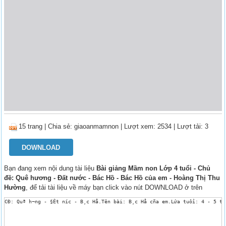
15 trang
|
Chia sẻ:
giaoanmamnon
| Lượt xem: 2534
| Lượt tải: 3
DOWNLOAD
Bạn đang xem nội dung tài liệu
Bài giảng Mầm non Lớp 4 tuổi - Chủ
đề: Quê hương - Đất nước - Bác Hồ - Bác Hồ của em - Hoàng Thị Thu
Hường
, để tải tài liệu về máy bạn click vào nút DOWNLOAD ở trên
CĐ: Quª h­¬ng - §Êt n­íc - B¸c Hå.Tên bài: B¸c Hå cña em.Lứa tuổi: 4 - 5 