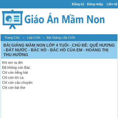
Đăng ký
Đăng nhập
Liên hệ
›
›
Trang Chủ
Lớp Chồi
Bài Giảng Lớp Chồi
BÀI GIẢNG MẦM NON LỚP 4 TUỔI - CHỦ ĐỀ: QUÊ HƯƠNG
- ĐẤT NƯỚC - BÁC HỒ - BÁC HỒ CỦA EM - HOÀNG THỊ
THU HƯỜNG
Khi em ra đời
Đã không còn Bác
Chỉ còn tiếng hát
Chỉ còn lời ca
Chỉ còn câu chuyện
Chỉ còn bài thơ