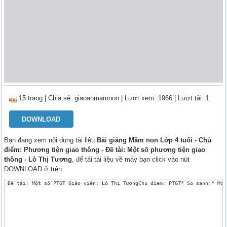
15 trang
|
Chia sẻ:
giaoanmamnon
| Lượt xem: 1966
| Lượt tải: 1
DOWNLOAD
Bạn đang xem nội dung tài liệu
Bài giảng Mầm non Lớp 4 tuổi - Chủ
điểm: Phương tiện giao thông - Đề tài: Một số phương tiện giao
thông - Lò Thị Tương
, để tải tài liệu về máy bạn click vào nút
DOWNLOAD ở trên
 Đề tài: Một số PTGT Giáo viên: Lò Thị TươngChu diem: PTGT* So sanh:* Mo 