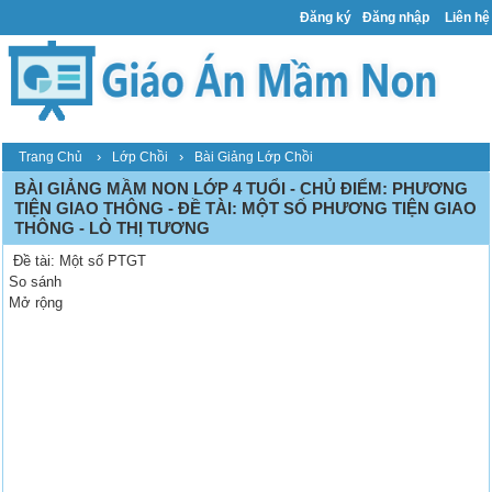
Đăng ký
Đăng nhập
Liên hệ
›
›
Trang Chủ
Lớp Chồi
Bài Giảng Lớp Chồi
BÀI GIẢNG MẦM NON LỚP 4 TUỔI - CHỦ ĐIỂM: PHƯƠNG
TIỆN GIAO THÔNG - ĐỀ TÀI: MỘT SỐ PHƯƠNG TIỆN GIAO
THÔNG - LÒ THỊ TƯƠNG
Đề tài: Một số PTGT
So sánh
Mở rộng