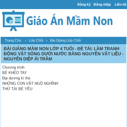
Đăng ký
Đăng nhập
Liên hệ
›
›
Trang Chủ
Lớp Chồi
Bài Giảng Lớp Chồi
BÀI GIẢNG MẦM NON LỚP 4 TUỔI - ĐỀ TÀI: LÀM TRANH
ĐỘNG VẬT SỐNG DƯỚI NƯỚC BẰNG NGUYÊN VẬT LIỆU -
NGUYỄN DIỆP ÁI TRÂM
Chương trình
BÉ KHÉO TAY
Đại dương kì thú
NHỮNG CON VẬT NGỘ NGHĨNH
THỬ TÀI BÉ YÊU