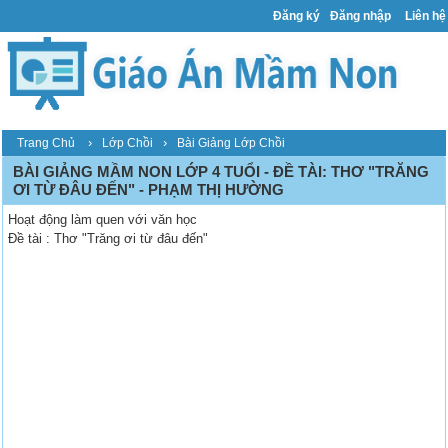
Đăng ký
Đăng nhập
Liên hệ
›
›
Trang Chủ
Lớp Chồi
Bài Giảng Lớp Chồi
BÀI GIẢNG MẦM NON LỚP 4 TUỔI - ĐỀ TÀI: THƠ "TRĂNG
ƠI TỪ ĐÂU ĐẾN" - PHẠM THỊ HƯỜNG
Hoạt động làm quen với văn học
Đề tài : Thơ "Trăng ơi từ đâu đến"