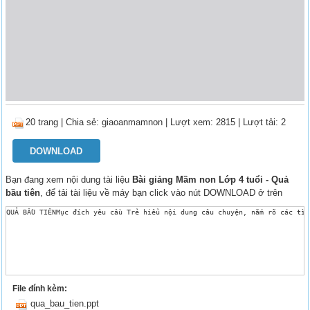
20 trang
|
Chia sẻ:
giaoanmamnon
| Lượt xem: 2815
| Lượt tải: 2
DOWNLOAD
Bạn đang xem nội dung tài liệu
Bài giảng Mầm non Lớp 4 tuổi - Quả
bầu tiên
, để tải tài liệu về máy bạn click vào nút DOWNLOAD ở trên
QUẢ BẦU TIÊNMục đích yêu cầu Trẻ hiểu nội dung câu chuyện, nắm rõ các tìn
File đính kèm:
qua_bau_tien.ppt