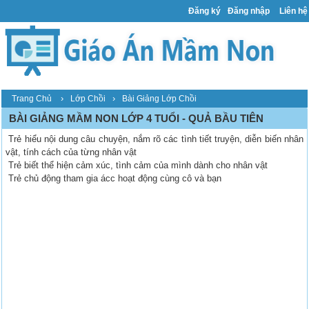
Đăng ký
Đăng nhập
Liên hệ
›
›
Trang Chủ
Lớp Chồi
Bài Giảng Lớp Chồi
BÀI GIẢNG MẦM NON LỚP 4 TUỔI - QUẢ BẦU TIÊN
Trẻ hiểu nội dung câu chuyện, nắm rõ các tình tiết truyện, diễn biến nhân
vật, tính cách của từng nhân vật
Trẻ biết thể hiện cảm xúc, tình cảm của mình dành cho nhân vật
Trẻ chủ động tham gia ácc hoạt động cùng cô và bạn