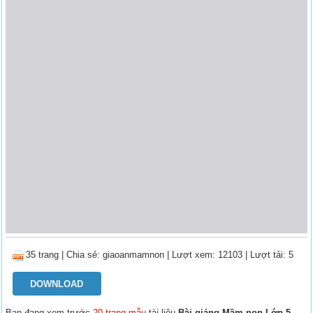
35 trang
|
Chia sẻ:
giaoanmamnon
| Lượt xem: 12103
| Lượt tải: 5
DOWNLOAD
Bạn đang xem trước
20 trang mẫu
tài liệu
Bài giảng Mầm non Lớp 5