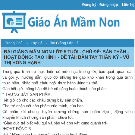
Đăng ký
Đăng nhập
Liên hệ
›
›
Trang Chủ
Lớp Lá
Bài Giảng Lớp Lá
BÀI GIẢNG MẦM NON LỚP 5 TUỔI - CHỦ ĐỀ: BẢN THÂN -
HOẠT ĐỘNG: TẠO HÌNH - ĐỀ TÀI: BÀN TAY THẦN KỲ - VŨ
THỊ HỒNG HẠNH
Trong quá trình trẻ thực hiện cô mở nhạc không lời, bao quát, quan sát
và gợi ý, hướng dẫn, giúp đỡ những trẻ gặp khó khăn trong quá trình
thực hiện. Nhắc nhỡ cháu ngồi thực hành đúng tư thế
Gần hết giờ thông báo để trẻ cố gắng hoàn thành sản phẩm.
* TRƯNG BÀY SẢN PHẨM:
Hết giờ cô cho các cháu trưng bày sản phẩm.
Cho trẻ nhận xét sản phẩm của mình, của bạn.
Cô nhận xét chung, tuyên dương những sản phẩm đẹp , động viên
khuyến khích những sản phẩm chưa tốt.
*Giáo dục trẻ biết yêu quí và bảo vệ con vật xung quanh trẻ.
*HOẠT ĐỘNG 3:
Hát “ Năm ngón tay ngoan” và chuyển hoạt động.