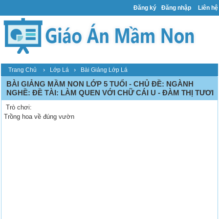
Đăng ký
Đăng nhập
Liên hệ
›
›
Trang Chủ
Lớp Lá
Bài Giảng Lớp Lá
BÀI GIẢNG MẦM NON LỚP 5 TUỔI - CHỦ ĐỀ: NGÀNH
NGHỀ: ĐỀ TÀI: LÀM QUEN VỚI CHỮ CÁI U - ĐÀM THỊ TƯƠI
Trò chơi:
Trồng hoa về đúng vườn