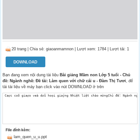
20 trang
|
Chia sẻ:
giaoanmamnon
| Lượt xem: 1784
| Lượt tải: 1
DOWNLOAD
Bạn đang xem nội dung tài liệu
Bài giảng Mầm non Lớp 5 tuổi - Chủ
đề: Ngành nghề: Đề tài: Làm quen với chữ cái u - Đàm Thị Tươi
, để
tải tài liệu về máy bạn click vào nút DOWNLOAD ở trên
 Caực coõ giaựo veà dửù hoọi giaỷng Nhiệt liệt chào mừngChủ đề: Ngành nghề
File đính kèm:
lam_quen_u_u.ppt