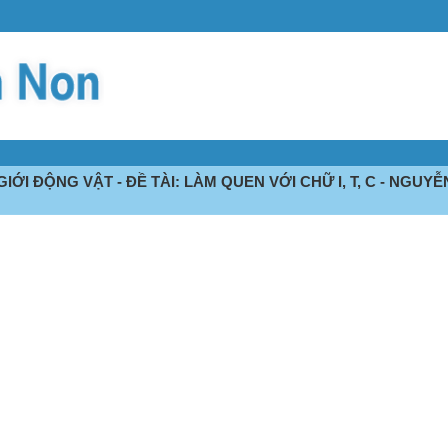
IỚI ĐỘNG VẬT - ĐỀ TÀI: LÀM QUEN VỚI CHỮ I, T, C - NGUYỄ