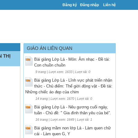
Đăng ký
Đăng nhập
Liên hệ
GIÁO ÁN LIÊN QUAN
N THỊ
Bài giảng Lớp Lá - Môn: Âm nhạc - Đề tài:
Con chuồn chuồn
9 trang | Lượt xem: 1633 | Lượt tải: 0
Bài giảng Lớp Lá - Lĩnh vực phát triển nhận
thức - Chủ điểm: Thế giới động vật - Đề tài:
Những chiếc áo đẹp của chim
14 trang | Lượt xem: 1670 | Lượt tải: 0
Bài giảng Lớp Lá - Nêu gương cuối ngày,
tuần - Chủ đề: " Gia đình thân yêu của bé".
16 trang | Lượt xem: 1649 | Lượt tải: 1
Bài giảng mầm non lớp Lá - Làm quen chữ
cái - Làm quen G, Y