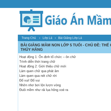
›
›
Trang Chủ
Lớp Lá
Bài Giảng Lớp Lá
BÀI GIẢNG MẦM NON LỚP 5 TUỔI - CHỦ ĐỀ: THẾ G
THÚY HẰNG
Hoạt động 1: Ổn định tổ chức – ôn chữ
Trình diễn thời trang chữ
Hoạt động 2: Giới thiệu chữ mới
Làm quen chữ qua phát âm
Làm quen qua nét chữ rời
Đố vui! Đố vui
Nhởn nhơ bơi lộn lượn vòng
Đuôi mềm như rải lụa hông xoè ra