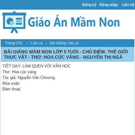
Đăng ký
Đăng nhập
Liên hệ
›
›
Trang Chủ
Lớp Lá
Bài Giảng Lớp Lá
BÀI GIẢNG MẦM NON LỚP 5 TUỔI - CHỦ ĐIỂM: THẾ GIỚI
THỰC VẬT - THƠ: HOA CÚC VÀNG - NGUYỄN THỊ NGÀ
TIẾT DẠY: LÀM QUEN VỚI VĂN HỌC
Thơ: Hoa cúc vàng
Tác giả: Nguyễn Văn Chương
Mùa xuân
Đàm thoại