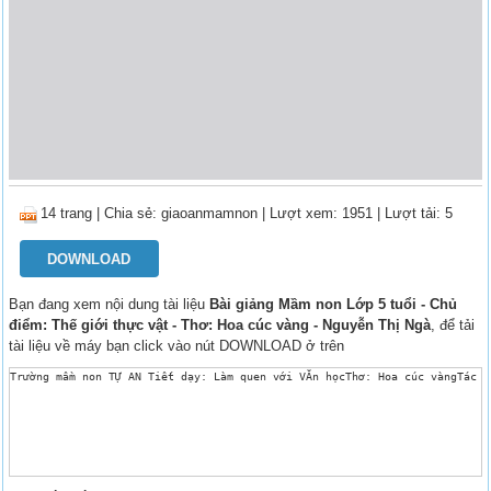
14 trang
|
Chia sẻ:
giaoanmamnon
| Lượt xem: 1951
| Lượt tải: 5
DOWNLOAD
Bạn đang xem nội dung tài liệu
Bài giảng Mầm non Lớp 5 tuổi - Chủ
điểm: Thế giới thực vật - Thơ: Hoa cúc vàng - Nguyễn Thị Ngà
, để tải
tài liệu về máy bạn click vào nút DOWNLOAD ở trên
Trường mầm non TỰ AN Tiết dạy: Làm quen với VĂn họcThơ: Hoa cúc vàngTác g