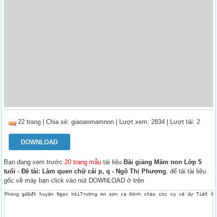
22 trang
|
Chia sẻ:
giaoanmamnon
| Lượt xem: 2834
| Lượt tải: 2
DOWNLOAD
Bạn đang xem trước
20 trang mẫu
tài liệu
Bài giảng Mầm non Lớp 5
tuổi - Đề tài: Làm quen chữ cái p, q - Ngô Thị Phượng
, để tải tài liệu
gốc về máy bạn click vào nút DOWNLOAD ở trên
Phòng gd&đt huyện Ngọc hồiTrường mn sơn ca Kớnh chào cỏc cụ về dự Tiết th