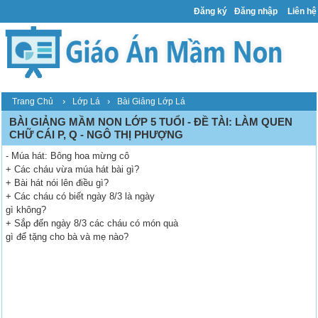
Đăng ký
Đăng nhập
Liên hệ
›
›
Trang Chủ
Lớp Lá
Bài Giảng Lớp Lá
BÀI GIẢNG MẦM NON LỚP 5 TUỔI - ĐỀ TÀI: LÀM QUEN
CHỮ CÁI P, Q - NGÔ THỊ PHƯỢNG
- Múa hát: Bông hoa mừng cô
+ Các cháu vừa múa hát bài gì?
+ Bài hát nói lên điều gì?
+ Các cháu có biết ngày 8/3 là ngày
gì không?
+ Sắp đến ngày 8/3 các cháu có món quà
gì để tặng cho bà và mẹ nào?