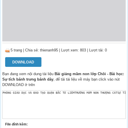
5 trang
|
Chia sẻ:
thienanh95
| Lượt xem: 803
| Lượt tải: 0
DOWNLOAD
Bạn đang xem nội dung tài liệu
Bài giảng mầm non lớp Chồi - Bài học:
Sự tích bánh trưng bánh dày
, để tải tài liệu về máy bạn click vào nút
DOWNLOAD ở trên
PHÒNG GIÁO DỤC VÀ ĐÀO TẠO QUẬN BẮC TỪ LIÊMTRƯỜNG MẦM NON THƯỢNG CÁTSỰ TÍC
File đính kèm: