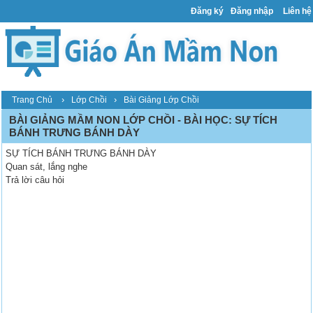
Đăng ký
Đăng nhập
Liên hệ
›
›
Trang Chủ
Lớp Chồi
Bài Giảng Lớp Chồi
BÀI GIẢNG MẦM NON LỚP CHỒI - BÀI HỌC: SỰ TÍCH
BÁNH TRƯNG BÁNH DÀY
SỰ TÍCH BÁNH TRƯNG BÁNH DÀY
Quan sát, lắng nghe
Trả lời câu hỏi