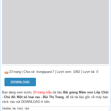
23 trang
|
Chia sẻ:
trungquanz7
| Lượt xem: 1092
| Lượt tải: 0
DOWNLOAD
Bạn đang xem trước
20 trang mẫu
tài liệu
Bài giảng Mầm non Lớp Chồi
- Chủ đề: Một số loại rau - Bùi Thị Trang
, để tải tài liệu gốc về máy bạn
click vào nút DOWNLOAD ở trên
TRƯỜNG MN THÁI YÊN 
