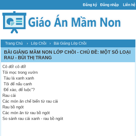
Đăng ký
Đăng nhập
Liên hệ
›
›
Trang Chủ
Lớp Chồi
Bài Giảng Lớp Chồi
BÀI GIẢNG MẦM NON LỚP CHỒI - CHỦ ĐỀ: MỘT SỐ LOẠI
RAU - BÙI THỊ TRANG
Cô đố! cô đố!
Tôi mọc trong vườn
Tàu lá xanh xanh
Tôi để nấu canh
Để xào, để luộc”?
Rau cải
Các món ăn chế biến từ rau cải
Rau bồ ngót
Các món ăn từ rau bồ ngót
So sánh rau cải xanh - rau bồ ngót