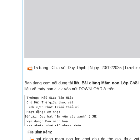
15 trang
|
Chia sẻ:
Duy Thịnh
| Ngày: 20/12/2025
| Lượt xe
Bạn đang xem nội dung tài liệu
Bài giảng Mầm non Lớp Chồi -
liệu về máy bạn click vào nút DOWNLOAD ở trên
 Trường: Mẫu Giáo Tân Hiệp

 Chủ Đề: Thế giới thực vật

 Lĩnh vực: Phát triển thẩm mĩ

 Hoạt động: Âm nhạc

Đề tài: Dạy hát “Em yêu cây xanh” ( 5E)

 Vận động: Múa minh hoạ

 Trò chơi: Tiết tấu nhanh chậm

 Giáo Viên: Phạm Thị Thu Hiền

File đính kèm:
 Lớp : Chồi 1

bai_giang_mam_non_lop_choi_chu_de_the_gioi_thuc_va
 Thời Gian: 25 – 30 phút
