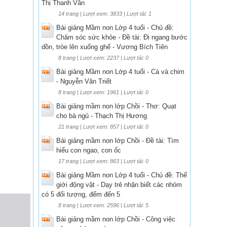
Thị Thanh Vân
14 trang | Lượt xem: 3833 | Lượt tải: 1
Bài giảng Mầm non Lớp 4 tuổi - Chủ đề:
Chăm sóc sức khỏe - Đề tài: Đi ngang bước
dồn, tròe lên xuống ghế - Vương Bích Tiên
8 trang | Lượt xem: 2237 | Lượt tải: 0
Bài giảng Mầm non Lớp 4 tuổi - Cá và chim
- Nguyễn Văn Triết
8 trang | Lượt xem: 1961 | Lượt tải: 0
Bài giảng mầm non lớp Chồi - Thơ: Quạt
cho bà ngủ - Thạch Thị Hương
21 trang | Lượt xem: 857 | Lượt tải: 0
Bài giảng mầm non lớp Chồi - Đề tài: Tìm
hiểu con ngao, con ốc
17 trang | Lượt xem: 863 | Lượt tải: 0
Bài giảng Mầm non Lớp 4 tuổi - Chủ đề: Thế
giới động vật - Dạy trẻ nhận biết các nhóm
có 5 đối tượng, đếm đến 5
8 trang | Lượt xem: 2596 | Lượt tải: 5
Bài giảng mầm non lớp Chồi - Công việc