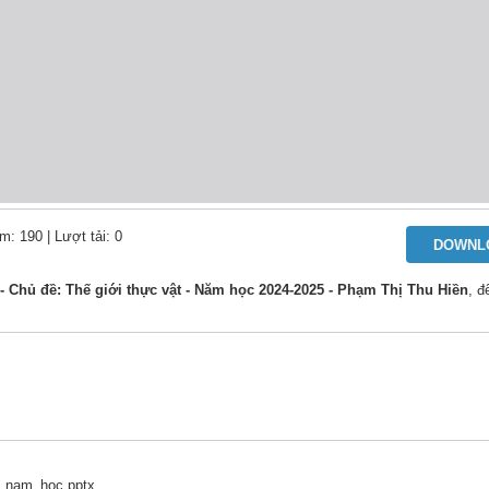
m: 190
| Lượt tải: 0
DOWNL
 Chủ đề: Thế giới thực vật - Năm học 2024-2025 - Phạm Thị Thu Hiền
, đ
t_nam_hoc.pptx