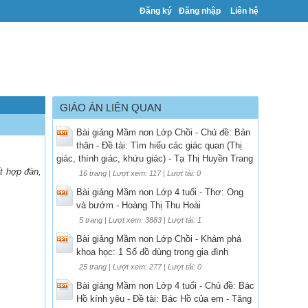
Đăng ký
Đăng nhập
Liên hệ
GIÁO ÁN LIÊN QUAN
Bài giảng Mầm non Lớp Chồi - Chủ đề: Bản
thân - Đề tài: Tìm hiểu các giác quan (Thị
giác, thính giác, khứu giác) - Tạ Thị Huyền Trang
ết hợp đàn,
16 trang | Lượt xem: 117 | Lượt tải: 0
Bài giảng Mầm non Lớp 4 tuổi - Thơ: Ong
và bướm - Hoàng Thị Thu Hoài
5 trang | Lượt xem: 3883 | Lượt tải: 1
Bài giảng Mầm non Lớp Chồi - Khám phá
khoa học: 1 Số đồ dùng trong gia đình
25 trang | Lượt xem: 277 | Lượt tải: 0
Bài giảng Mầm non Lớp 4 tuổi - Chủ đề: Bác
Hồ kính yêu - Đề tài: Bác Hồ của em - Tăng