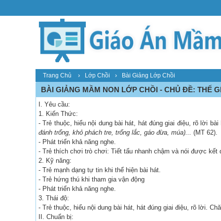
›
›
Trang Chủ
Lớp Chồi
Bài Giảng Lớp Chồi
BÀI GIẢNG MẦM NON LỚP CHỒI - CHỦ ĐỀ: THẾ GI
I. Yêu cầu:
1. Kiến Thức:
- Trẻ thuộc, hiểu nội dung bài hát, hát đúng giai điệu, rõ lời bà
đánh trống, khỏ phách tre, trống lắc, gáo đừa, múa)...
(MT 62).
- Phát triển khả năng nghe.
- Trẻ thích chơi trò chơi: Tiết tấu nhanh chậm và nói được kết 
2. Kỹ năng:
- Trẻ mạnh dạng tự tin khi thể hiện bài hát.
- Trẻ hứng thú khi tham gia vận động
- Phát triển khả năng nghe.
3. Thái độ:
- Trẻ thuộc, hiểu nội dung bài hát, hát đúng giai điệu, rõ lời.
II. Chuẩn bị: