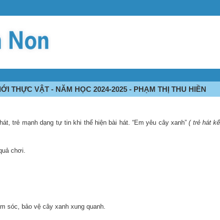
ỚI THỰC VẬT - NĂM HỌC 2024-2025 - PHẠM THỊ THU HIỀN
i hát, trẻ mạnh dạng tự tin khi thể hiện bài hát. “Em yêu cây xanh”
( trẻ hát k
quả chơi.
 Chăm sóc, bảo vệ cây xanh xung quanh.