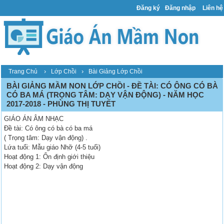
Đăng ký
Đăng nhập
Liên hệ
›
›
Trang Chủ
Lớp Chồi
Bài Giảng Lớp Chồi
BÀI GIẢNG MẦM NON LỚP CHỒI - ĐỀ TÀI: CÓ ÔNG CÓ BÀ
CÓ BA MÁ (TRỌNG TÂM: DẠY VẬN ĐỘNG) - NĂM HỌC
2017-2018 - PHÙNG THỊ TUYẾT
GIÁO ÁN ÂM NHẠC
Đề tài: Có ông có bà có ba má
( Trọng tâm: Dạy vận động) .
Lứa tuổi: Mẫu giáo Nhỡ (4-5 tuổi)
Hoạt động 1: Ổn định giới thiệu
Hoạt động 2: Dạy vận động