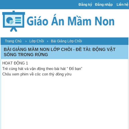
Đăng ký
Đăng nhập
Liên hệ
›
›
Trang Chủ
Lớp Chồi
Bài Giảng Lớp Chồi
BÀI GIẢNG MẦM NON LỚP CHỒI - ĐỀ TÀI: ĐỘNG VẬT
SỐNG TRONG RỪNG
HOẠT ĐỘNG 1
Trẻ cùng hát và vận động theo bài hát “ Đố bạn”
Chỏu xem phim về cỏc con thỳ đỏng yờu