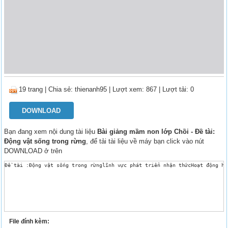
19 trang
|
Chia sẻ:
thienanh95
| Lượt xem: 867
| Lượt tải: 0
DOWNLOAD
Bạn đang xem nội dung tài liệu
Bài giảng mầm non lớp Chồi - Đề tài:
Động vật sống trong rừng
, để tải tài liệu về máy bạn click vào nút
DOWNLOAD ở trên
Đề tài :Động vật sống trong rừnglĩnh vực phát triển nhận thứcHoạt động họ
File đính kèm: