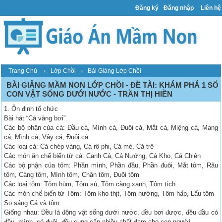
Đăng ký
Đăng nhập
Liên hệ
›
›
Trang Chủ
Lớp Chồi
Bài Giảng Lớp Chồi
BÀI GIẢNG MẦM NON LỚP CHỒI - ĐỀ TÀI: KHÁM PHÁ 1 SỐ
CON VẬT SỐNG DƯỚI NƯỚC - TRẦN THỊ HIỀN
1. Ổn định tổ chức
Bài hát “Cá vàng bơi”.
Các bộ phận của cá: Đầu cá, Mình cá, Đuôi cá, Mắt cá, Miệng cá, Mang
cá, Mình cá, Vây cá, Đuôi cá
Các loại cá: Cá chép vàng, Cá rô phi, Cá mè, Cá trê
Các món ăn chế biến từ cá: Canh Cá, Cá Nướng, Cá Kho, Cá Chiên
Các bộ phận của tôm: Phần mình, Phần đầu, Phần đuôi, Mắt tôm, Râu
tôm, Càng tôm, Mình tôm, Chân tôm, Đuôi tôm
Các loại tôm: Tôm hùm, Tôm sú, Tôm càng xanh, Tôm tích
Các món chế biến từ Tôm: Tôm kho thịt, Tôm nướng, Tôm hấp, Lẩu tôm
So sáng Cá và tôm
Giống nhau: Đều là động vật sống dưới nước, đều bơi được, đều đầu có
đầu, mình, có đuôi. đều cung cấp nhiều chất đạm cho con người