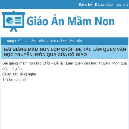
Đăng ký
Đăng nhập
Liên hệ
›
›
Trang Chủ
Lớp Chồi
Bài Giảng Lớp Chồi
BÀI GIẢNG MẦM NON LỚP CHỒI - ĐỀ TÀI: LÀM QUEN VĂN
HỌC TRUYỆN: MÓN QUÀ CỦA CÔ GIÁO
Bài giảng mầm non lớp Chồi - Đề tài: Làm quen văn học Truyện: Món quà
của cô giáo
Quan sát, lắng nghe
Trả lời câu hỏi