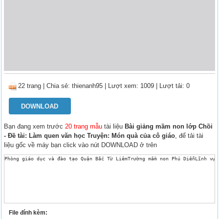
22 trang
|
Chia sẻ:
thienanh95
| Lượt xem: 1009
| Lượt tải: 0
DOWNLOAD
Bạn đang xem trước
20 trang mẫu
tài liệu
Bài giảng mầm non lớp Chồi
- Đề tài: Làm quen văn học Truyện: Món quà của cô giáo
, để tải tài
liệu gốc về máy bạn click vào nút DOWNLOAD ở trên
Phòng giáo dục và đào tạo Quận Bắc Từ LiêmTrường mầm non Phú DiễnLĩnh vực: P
File đính kèm: