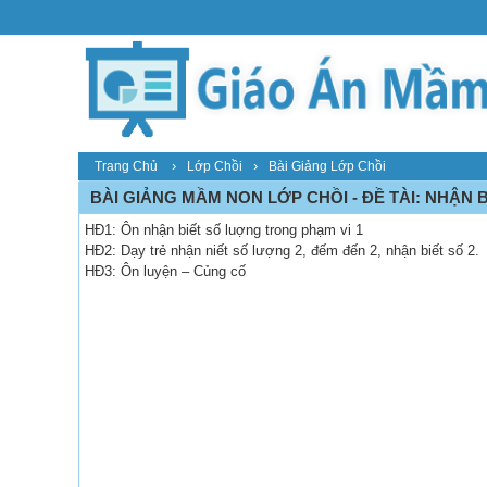
›
›
Trang Chủ
Lớp Chồi
Bài Giảng Lớp Chồi
BÀI GIẢNG MẦM NON LỚP CHỒI - ĐỀ TÀI: NHẬN B
HĐ1: Ôn nhận biết số luợng trong phạm vi 1
HĐ2: Dạy trẻ nhận niết số lượng 2, đếm đến 2, nhận biết số 2.
HĐ3: Ôn luyện – Củng cố