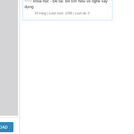
khoa học - Đề tài: Bé tìm hiểu về nghề xây
dựng
33 trang | Lượt xem: 1299 | Lượt tải: 0
OAD