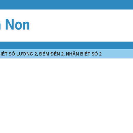
IẾT SỐ LƯỢNG 2, ĐẾM ĐẾN 2, NHẬN BIẾT SỐ 2