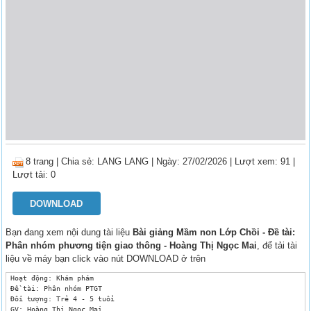
8 trang
|
Chia sẻ:
LANG LANG
| Ngày: 27/02/2026
| Lượt xem: 91
|
Lượt tải: 0
DOWNLOAD
Bạn đang xem nội dung tài liệu
Bài giảng Mầm non Lớp Chồi - Đề tài:
Phân nhóm phương tiện giao thông - Hoàng Thị Ngọc Mai
, để tải tài
liệu về máy bạn click vào nút DOWNLOAD ở trên
 Hoạt động: Khám phám 

 Đề tài: Phân nhóm PTGT

 Đối tượng: Trẻ 4 - 5 tuổi

 GV: Hoàng Thị Ngọc Mai
