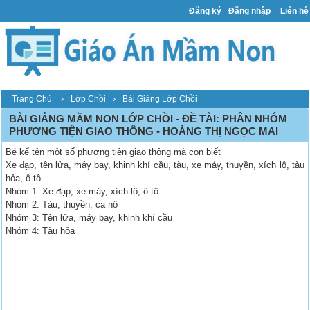
Đăng ký
Đăng nhập
Liên hệ
›
›
Trang Chủ
Lớp Chồi
Bài Giảng Lớp Chồi
BÀI GIẢNG MẦM NON LỚP CHỒI - ĐỀ TÀI: PHÂN NHÓM
PHƯƠNG TIỆN GIAO THÔNG - HOÀNG THỊ NGỌC MAI
Bé kể tên một số phương tiện giao thông mà con biết
Xe đạp, tên lửa, máy bay, khinh khí cầu, tàu, xe máy, thuyền, xích lô, tàu
hỏa, ô tô
Nhóm 1: Xe đạp, xe máy, xích lô, ô tô
Nhóm 2: Tàu, thuyền, ca nô
Nhóm 3: Tên lửa, máy bay, khinh khí cầu
Nhóm 4: Tàu hỏa