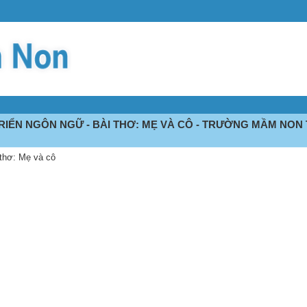
TRIỂN NGÔN NGỮ - BÀI THƠ: MẸ VÀ CÔ - TRƯỜNG MẦM NON 
 thơ: Mẹ và cô