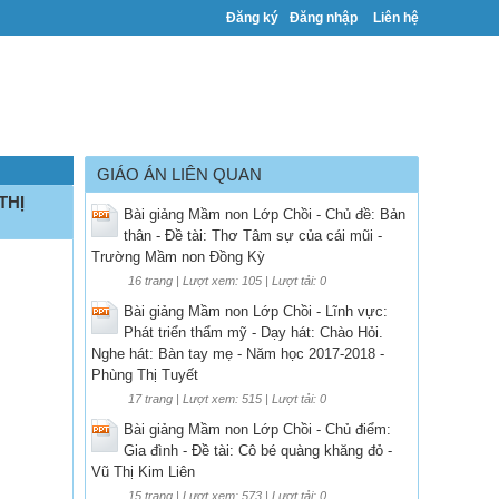
Đăng ký
Đăng nhập
Liên hệ
GIÁO ÁN LIÊN QUAN
THỊ
Bài giảng Mầm non Lớp Chồi - Chủ đề: Bản
thân - Đề tài: Thơ Tâm sự của cái mũi -
Trường Mầm non Đồng Kỳ
16 trang | Lượt xem: 105 | Lượt tải: 0
Bài giảng Mầm non Lớp Chồi - Lĩnh vực:
Phát triển thẩm mỹ - Dạy hát: Chào Hỏi.
Nghe hát: Bàn tay mẹ - Năm học 2017-2018 -
Phùng Thị Tuyết
17 trang | Lượt xem: 515 | Lượt tải: 0
Bài giảng Mầm non Lớp Chồi - Chủ điểm:
Gia đình - Đề tài: Cô bé quàng khăng đỏ -
Vũ Thị Kim Liên
15 trang | Lượt xem: 573 | Lượt tải: 0