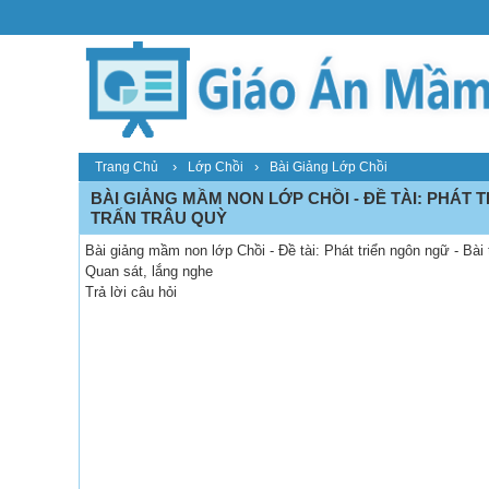
›
›
Trang Chủ
Lớp Chồi
Bài Giảng Lớp Chồi
BÀI GIẢNG MẦM NON LỚP CHỒI - ĐỀ TÀI: PHÁT 
TRẤN TRÂU QUỲ
Bài giảng mầm non lớp Chồi - Đề tài: Phát triển ngôn ngữ - Bài
Quan sát, lắng nghe
Trả lời câu hỏi