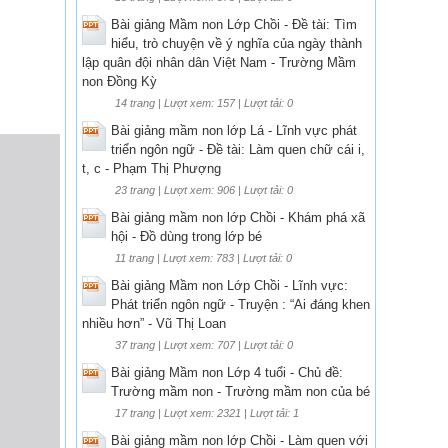
Bài giảng Mầm non Lớp Chồi - Đề tài: Tìm
hiểu, trò chuyện về ý nghĩa của ngày thành
lập quân đội nhân dân Việt Nam - Trường Mầm
non Đồng Kỳ
14 trang | Lượt xem: 157 | Lượt tải: 0
Bài giảng mầm non lớp Lá - Lĩnh vực phát
triển ngôn ngữ - Đề tài: Làm quen chữ cái i,
t, c - Phạm Thị Phượng
23 trang | Lượt xem: 906 | Lượt tải: 0
Bài giảng mầm non lớp Chồi - Khám phá xã
hội - Đồ dùng trong lớp bé
11 trang | Lượt xem: 783 | Lượt tải: 0
Bài giảng Mầm non Lớp Chồi - Lĩnh vực:
Phát triển ngôn ngữ - Truyện : “Ai đáng khen
nhiều hơn” - Vũ Thị Loan
37 trang | Lượt xem: 707 | Lượt tải: 0
Bài giảng Mầm non Lớp 4 tuổi - Chủ đề:
Trường mầm non - Trường mầm non của bé
17 trang | Lượt xem: 2321 | Lượt tải: 1
Bài giảng mầm non lớp Chồi - Làm quen với