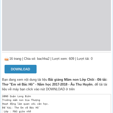
16 trang
|
Chia sẻ:
bachha2
| Lượt xem: 609
| Lượt tải: 0
DOWNLOAD
Bạn đang xem nội dung tài liệu
Bài giảng Mầm non Lớp Chồi - Đề tài:
Thơ "Em vẽ Bác Hồ" - Năm học 2017-2018 - Âu Thu Huyền
, để tải tài
liệu về máy bạn click vào nút DOWNLOAD ở trên
UBND Quận Long Biờn 

Trường mầm non Gia Thượng 

Hoạt động làm quen với văn học. 

Đề tài: Thơ Em vẽ Bác Hồ 

 Lớp : Mẫu giỏo nhỡ 
