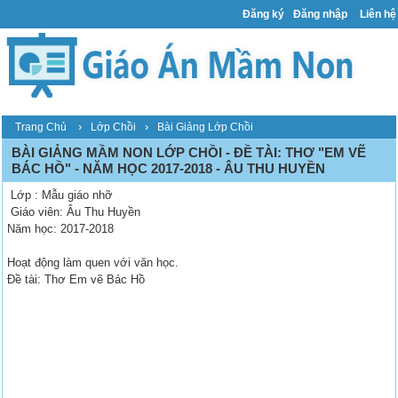
Đăng ký
Đăng nhập
Liên hệ
›
›
Trang Chủ
Lớp Chồi
Bài Giảng Lớp Chồi
BÀI GIẢNG MẦM NON LỚP CHỒI - ĐỀ TÀI: THƠ "EM VẼ
BÁC HỒ" - NĂM HỌC 2017-2018 - ÂU THU HUYỀN
Lớp : Mẫu giáo nhỡ
Giáo viên: Âu Thu Huyền
Năm học: 2017-2018
Hoạt động làm quen với văn học.
Đề tài: Thơ Em vẽ Bác Hồ