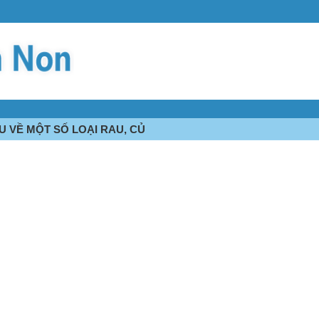
ỂU VỀ MỘT SỐ LOẠI RAU, CỦ