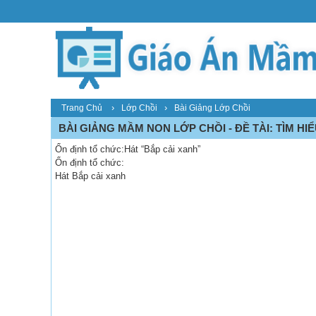
›
›
Trang Chủ
Lớp Chồi
Bài Giảng Lớp Chồi
BÀI GIẢNG MẦM NON LỚP CHỒI - ĐỀ TÀI: TÌM HI
Ổn định tổ chức:Hát “Bắp cải xanh”
Ổn định tổ chức:
Hát Bắp cải xanh