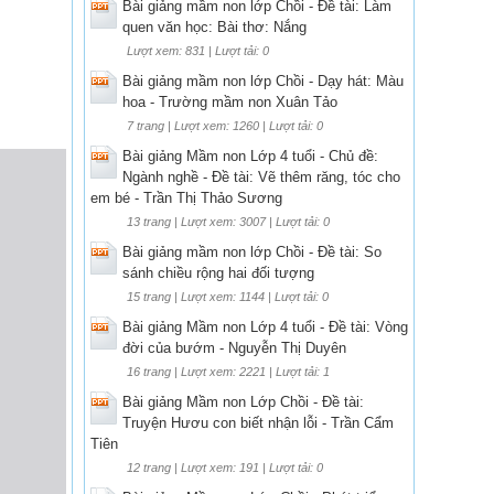
Bài giảng mầm non lớp Chồi - Đề tài: Làm
quen văn học: Bài thơ: Nắng
Lượt xem: 831 | Lượt tải: 0
Bài giảng mầm non lớp Chồi - Dạy hát: Màu
hoa - Trường mầm non Xuân Tảo
7 trang | Lượt xem: 1260 | Lượt tải: 0
Bài giảng Mầm non Lớp 4 tuổi - Chủ đề:
Ngành nghề - Đề tài: Vẽ thêm răng, tóc cho
em bé - Trần Thị Thảo Sương
13 trang | Lượt xem: 3007 | Lượt tải: 0
Bài giảng mầm non lớp Chồi - Đề tài: So
sánh chiều rộng hai đối tượng
15 trang | Lượt xem: 1144 | Lượt tải: 0
Bài giảng Mầm non Lớp 4 tuổi - Đề tài: Vòng
đời của bướm - Nguyễn Thị Duyên
16 trang | Lượt xem: 2221 | Lượt tải: 1
Bài giảng Mầm non Lớp Chồi - Đề tài:
Truyện Hươu con biết nhận lỗi - Trần Cẩm
Tiên
12 trang | Lượt xem: 191 | Lượt tải: 0