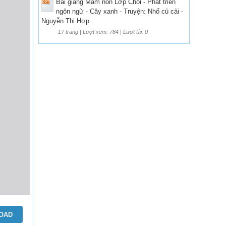
Bài giảng Mầm non Lớp Chồi - Phát triển
ngôn ngữ - Cây xanh - Truyện: Nhổ củ cải -
Nguyễn Thị Hợp
17 trang | Lượt xem: 784 | Lượt tải: 0
OAD