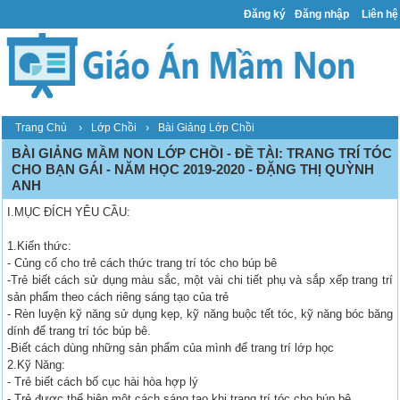
Đăng ký
Đăng nhập
Liên hệ
›
›
Trang Chủ
Lớp Chồi
Bài Giảng Lớp Chồi
BÀI GIẢNG MẦM NON LỚP CHỒI - ĐỀ TÀI: TRANG TRÍ TÓC
CHO BẠN GÁI - NĂM HỌC 2019-2020 - ĐẶNG THỊ QUỲNH
ANH
I.MỤC ĐÍCH YÊU CẦU:
1.Kiến thức:
- Củng cố cho trẻ cách thức trang trí tóc cho búp bê
-Trẻ biết cách sử dụng màu sắc, một vài chi tiết phụ và sắp xếp trang trí
sản phẩm theo cách riêng sáng tạo của trẻ
- Rèn luyện kỹ năng sử dụng kẹp, kỹ năng buộc tết tóc, kỹ năng bóc băng
dính để trang trí tóc búp bê.
-Biết cách dùng những sản phẩm của mình để trang trí lớp học
2.Kỹ Năng:
- Trẻ biết cách bố cục hài hòa hợp lý
- Trẻ được thể hiện một cách sáng tạo khi trang trí tóc cho búp bê