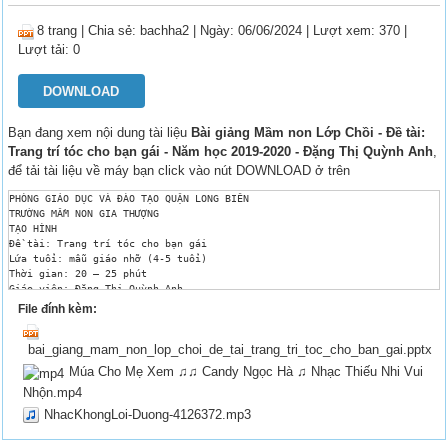
8 trang
|
Chia sẻ:
bachha2
| Ngày: 06/06/2024
| Lượt xem: 370
|
Lượt tải: 0
DOWNLOAD
Bạn đang xem nội dung tài liệu
Bài giảng Mầm non Lớp Chồi - Đề tài:
Trang trí tóc cho bạn gái - Năm học 2019-2020 - Đặng Thị Quỳnh Anh
,
để tải tài liệu về máy bạn click vào nút DOWNLOAD ở trên
PHÒNG GIÁO DỤC VÀ ĐÀO TẠO QUẬN LONG BIÊN 

TRƯỜNG MẦM NON GIA THƯỢNG 

TẠO HÌNH 

Đề tài: Trang trí tóc cho bạn gái 

Lứa tuổi: mẫu giáo nhỡ (4-5 tuổi) 

Thời gian: 20 – 25 phút 

Giáo viên: Đặng Thị Quỳnh Anh 

Năm học: 2019 - 2020 

File đính kèm:
  I . MỤC ĐÍCH YÊU CẦU:  

1.Kiến thức: 

bai_giang_mam_non_lop_choi_de_tai_trang_tri_toc_cho_ban_gai.pptx
- Củng cố cho trẻ cách thức trang trí tóc cho búp bê 

-Trẻ biết cách sử dụng màu sắc, một vài chi tiết phụ và sắp xếp trang trí
Múa Cho Mẹ Xem ♫♫ Candy Ngọc Hà ♫ Nhạc Thiếu Nhi Vui
- Rèn luyện kỹ năng sử dụng kẹp, kỹ năng buộc tết tóc, kỹ năng bóc băng d
Nhộn.mp4
-Biết cách dùng những sản phẩm của mình để trang trí lớp học 

2.Kỹ Năng: 

NhacKhongLoi-Duong-4126372.mp3
- Trẻ biết cách bố cục hài hòa hợp lý 

- Trẻ được thể hiện một cách sáng tạo khi trang trí tóc cho búp bê 
