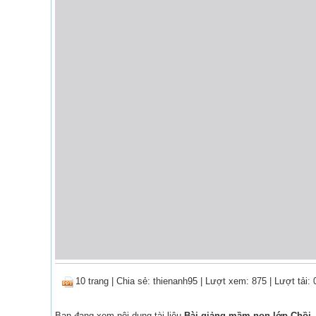
10 trang
|
Chia sẻ:
thienanh95
| Lượt xem: 875
| Lượt tải: 
Bạn đang xem nội dung tài liệu
Bài giảng mầm non lớp Chồi -