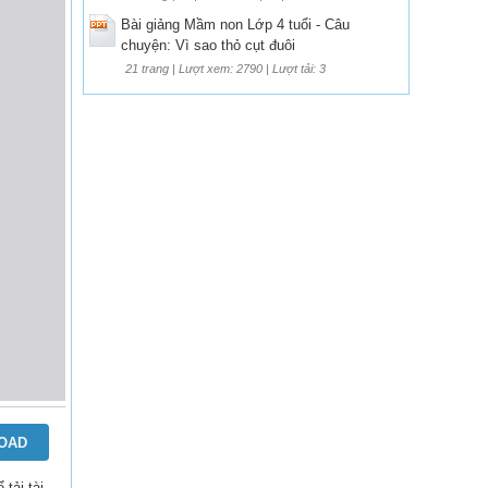
Bài giảng Mầm non Lớp 4 tuổi - Câu
chuyện: Vì sao thỏ cụt đuôi
21 trang | Lượt xem: 2790 | Lượt tải: 3
OAD
ể tải tài