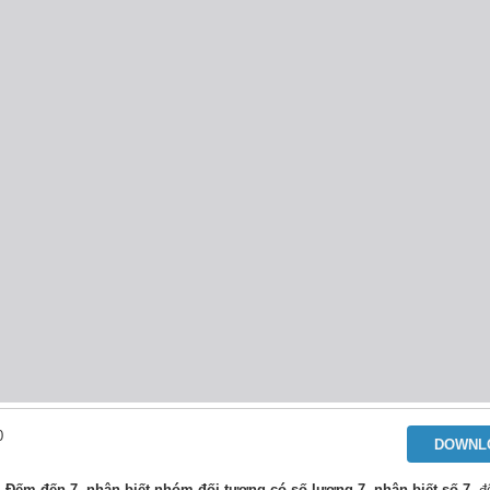
0
DOWNL
 Đếm đến 7, nhận biết nhóm đối tượng có số lượng 7, nhận biết số 7
, đ