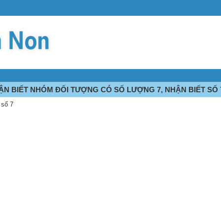
HẬN BIẾT NHÓM ĐỐI TƯỢNG CÓ SỐ LƯỢNG 7, NHẬN BIẾT SỐ 
 số 7