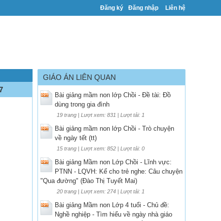
Đăng ký
Đăng nhập
Liên hệ
GIÁO ÁN LIÊN QUAN
7
Bài giảng mầm non lớp Chồi - Đề tài: Đồ
dùng trong gia đình
19 trang | Lượt xem: 831 | Lượt tải: 1
Bài giảng mầm non lớp Chồi - Trò chuyện
về ngày tết (tt)
15 trang | Lượt xem: 852 | Lượt tải: 0
Bài giảng Mầm non Lớp Chồi - Lĩnh vực:
PTNN - LQVH: Kể cho trẻ nghe: Câu chuyện
"Qua đường" (Đào Thị Tuyết Mai)
20 trang | Lượt xem: 274 | Lượt tải: 1
Bài giảng Mầm non Lớp 4 tuổi - Chủ đề:
Nghề nghiệp - Tìm hiểu về ngày nhà giáo