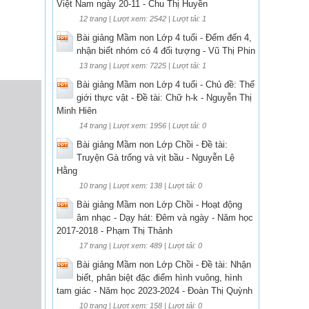
Việt Nam ngày 20-11 - Chu Thị Huyền
12 trang | Lượt xem: 2542 | Lượt tải: 1
Bài giảng Mầm non Lớp 4 tuổi - Đếm đến 4,
nhận biết nhóm có 4 đối tượng - Vũ Thị Phin
13 trang | Lượt xem: 7225 | Lượt tải: 1
Bài giảng Mầm non Lớp 4 tuổi - Chủ đề: Thế
giới thực vật - Đề tài: Chữ h-k - Nguyễn Thị
Minh Hiên
14 trang | Lượt xem: 1956 | Lượt tải: 0
Bài giảng Mầm non Lớp Chồi - Đề tài:
Truyện Gà trống và vịt bầu - Nguyễn Lệ
Hằng
10 trang | Lượt xem: 138 | Lượt tải: 0
Bài giảng Mầm non Lớp Chồi - Hoạt động
âm nhạc - Dạy hát: Đêm và ngày - Năm học
2017-2018 - Phạm Thị Thảnh
17 trang | Lượt xem: 489 | Lượt tải: 0
Bài giảng Mầm non Lớp Chồi - Đề tài: Nhận
biết, phân biệt đặc điểm hình vuông, hình
tam giác - Năm học 2023-2024 - Đoàn Thị Quỳnh
10 trang | Lượt xem: 158 | Lượt tải: 0