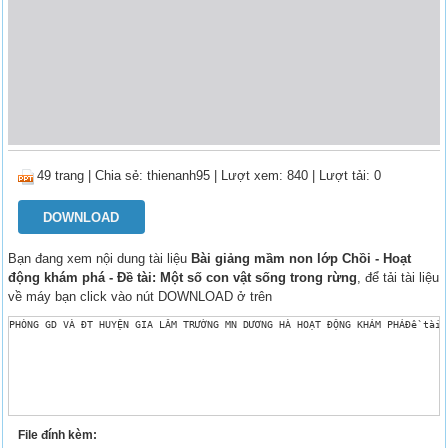
49 trang
|
Chia sẻ:
thienanh95
| Lượt xem: 840
| Lượt tải: 0
DOWNLOAD
Bạn đang xem nội dung tài liệu
Bài giảng mầm non lớp Chồi - Hoạt
động khám phá - Đề tài: Một số con vật sống trong rừng
, để tải tài liệu
về máy bạn click vào nút DOWNLOAD ở trên
PHÒNG GD VÀ ĐT HUYỆN GIA LÂM TRƯỜNG MN DƯƠNG HÀ HOẠT ĐỘNG KHÁM PHÁĐề tài:
File đính kèm: