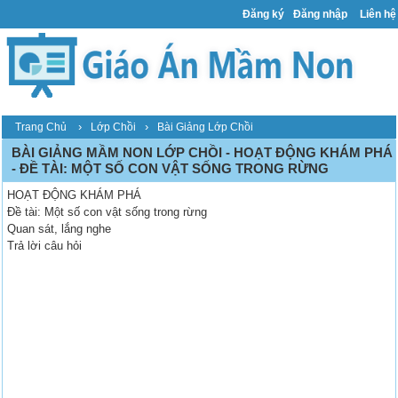
Đăng ký
Đăng nhập
Liên hệ
›
›
Trang Chủ
Lớp Chồi
Bài Giảng Lớp Chồi
BÀI GIẢNG MẦM NON LỚP CHỒI - HOẠT ĐỘNG KHÁM PHÁ
- ĐỀ TÀI: MỘT SỐ CON VẬT SỐNG TRONG RỪNG
HOẠT ĐỘNG KHÁM PHÁ
Đề tài: Một số con vật sống trong rừng
Quan sát, lắng nghe
Trả lời câu hỏi