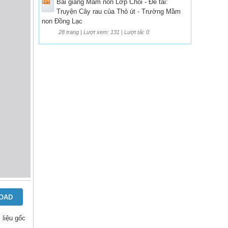
Bài giảng Mầm non Lớp Chồi - Đề tài:
Truyện Cây rau của Thỏ út - Trường Mầm
non Đồng Lạc
28 trang | Lượt xem: 131 | Lượt tải: 0
OAD
i liệu gốc