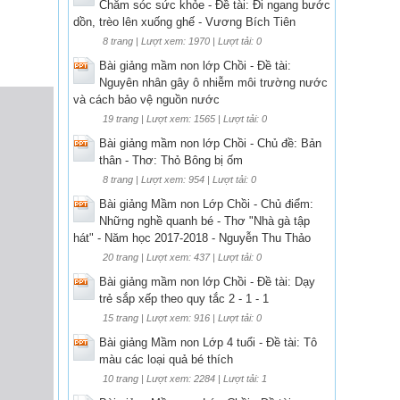
Chăm sóc sức khỏe - Đề tài: Đi ngang bước
dồn, trèo lên xuống ghế - Vương Bích Tiên
8 trang | Lượt xem: 1970 | Lượt tải: 0
Bài giảng mầm non lớp Chồi - Đề tài:
Nguyên nhân gây ô nhiễm môi trường nước
và cách bảo vệ nguồn nước
19 trang | Lượt xem: 1565 | Lượt tải: 0
Bài giảng mầm non lớp Chồi - Chủ đề: Bản
thân - Thơ: Thỏ Bông bị ốm
8 trang | Lượt xem: 954 | Lượt tải: 0
Bài giảng Mầm non Lớp Chồi - Chủ điểm:
Những nghề quanh bé - Thơ "Nhà gà tập
hát" - Năm học 2017-2018 - Nguyễn Thu Thảo
20 trang | Lượt xem: 437 | Lượt tải: 0
Bài giảng mầm non lớp Chồi - Đề tài: Dạy
trẻ sắp xếp theo quy tắc 2 - 1 - 1
15 trang | Lượt xem: 916 | Lượt tải: 0
Bài giảng Mầm non Lớp 4 tuổi - Đề tài: Tô
màu các loại quả bé thích
10 trang | Lượt xem: 2284 | Lượt tải: 1