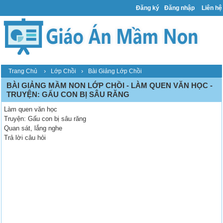
Đăng ký
Đăng nhập
Liên hệ
›
›
Trang Chủ
Lớp Chồi
Bài Giảng Lớp Chồi
BÀI GIẢNG MẦM NON LỚP CHỒI - LÀM QUEN VĂN HỌC -
TRUYỆN: GẤU CON BỊ SÂU RĂNG
Làm quen văn học
Truyện: Gấu con bị sâu răng
Quan sát, lắng nghe
Trả lời câu hỏi