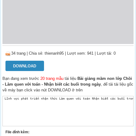
34 trang
|
Chia sẻ:
thienanh95
| Lượt xem: 941
| Lượt tải: 0
DOWNLOAD
Bạn đang xem trước
20 trang mẫu
tài liệu
Bài giảng mầm non lớp Chồi
- Làm quen với toán - Nhận biết các buổi trong ngày
, để tải tài liệu gốc
về máy bạn click vào nút DOWNLOAD ở trên
 Lĩnh vực phát triển nhận thức Làm quen với toán Nhận biết các buổi trong 
File đính kèm: