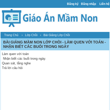
Đăng ký
Đăng nhập
Liên hệ
›
›
Trang Chủ
Lớp Chồi
Bài Giảng Lớp Chồi
BÀI GIẢNG MẦM NON LỚP CHỒI - LÀM QUEN VỚI TOÁN -
NHẬN BIẾT CÁC BUỔI TRONG NGÀY
Làm quen với toán
Nhận biết các buổi trong ngày.
Quan sát, lắng nghe
Trả lời câu hỏi