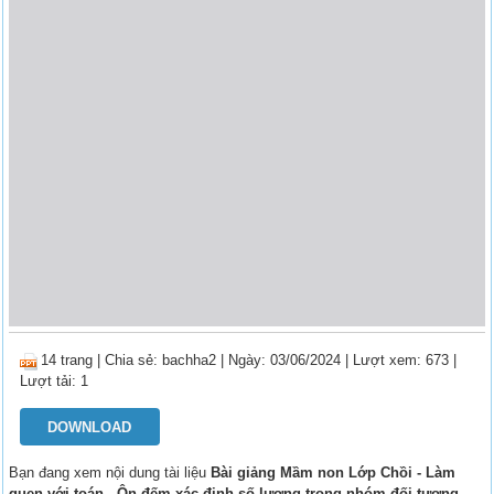
14 trang
|
Chia sẻ:
bachha2
| Ngày: 03/06/2024
| Lượt xem: 673
|
Lượt tải: 1
DOWNLOAD
Bạn đang xem nội dung tài liệu
Bài giảng Mầm non Lớp Chồi - Làm
quen với toán - Ôn đếm xác định số lượng trong nhóm đối tượng