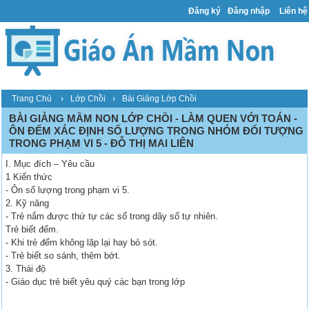
Đăng ký
Đăng nhập
Liên hệ
›
›
Trang Chủ
Lớp Chồi
Bài Giảng Lớp Chồi
BÀI GIẢNG MẦM NON LỚP CHỒI - LÀM QUEN VỚI TOÁN -
ÔN ĐẾM XÁC ĐỊNH SỐ LƯỢNG TRONG NHÓM ĐỐI TƯỢNG
TRONG PHẠM VI 5 - ĐỖ THỊ MAI LIÊN
I. Mục đích – Yêu cầu
1 Kiến thức
- Ôn số lượng trong phạm vi 5.
2. Kỹ năng
- Trẻ nắm được thứ tự các số trong dãy số tự nhiên.
Trẻ biết đếm.
- Khi trẻ đếm không lặp lại hay bỏ sót.
- Trẻ biết so sánh, thêm bớt.
3. Thái độ
- Giáo dục trẻ biết yêu quý các bạn trong lớp