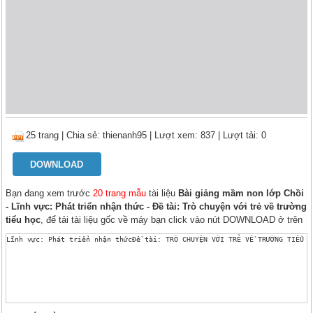
25 trang
|
Chia sẻ:
thienanh95
| Lượt xem: 837
| Lượt tải: 0
DOWNLOAD
Bạn đang xem trước
20 trang mẫu
tài liệu
Bài giảng mầm non lớp Chồi
- Lĩnh vực: Phát triển nhận thức - Đề tài: Trò chuyện với trẻ về trường
tiểu học
, để tải tài liệu gốc về máy bạn click vào nút DOWNLOAD ở trên
Lĩnh vực: Phát triển nhận thứcĐề tài: TRÒ CHUYỆN VỚI TRẺ VỀ TRƯỜNG TIỂU H