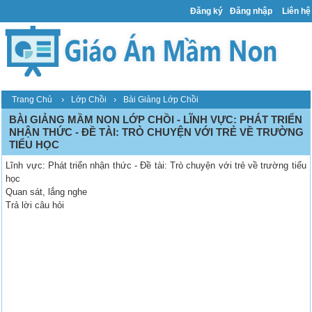
Đăng ký
Đăng nhập
Liên hệ
›
›
Trang Chủ
Lớp Chồi
Bài Giảng Lớp Chồi
BÀI GIẢNG MẦM NON LỚP CHỒI - LĨNH VỰC: PHÁT TRIỂN
NHẬN THỨC - ĐỀ TÀI: TRÒ CHUYỆN VỚI TRẺ VỀ TRƯỜNG
TIỂU HỌC
Lĩnh vực: Phát triển nhận thức - Đề tài: Trò chuyện với trẻ về trường tiểu
học
Quan sát, lắng nghe
Trả lời câu hỏi