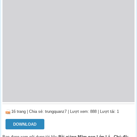
16 trang
|
Chia sẻ:
trungquanz7
| Lượt xem: 888
| Lượt tải: 1
DOWNLOAD
Bạn đang xem nội dung tài liệu
Bài giảng Mầm non Lớp Lá - Chủ đề: