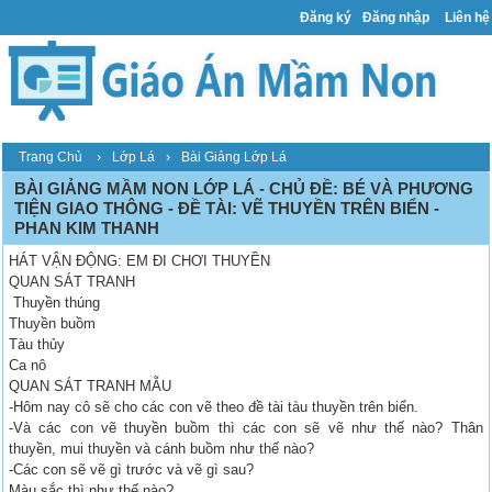
Đăng ký
Đăng nhập
Liên hệ
›
›
Trang Chủ
Lớp Lá
Bài Giảng Lớp Lá
BÀI GIẢNG MẦM NON LỚP LÁ - CHỦ ĐỀ: BÉ VÀ PHƯƠNG
TIỆN GIAO THÔNG - ĐỀ TÀI: VẼ THUYỀN TRÊN BIỂN -
PHAN KIM THANH
HÁT VẬN ĐỘNG: EM ĐI CHƠI THUYỀN
QUAN SÁT TRANH
Thuyền thúng
Thuyền buồm
Tàu thủy
Ca nô
QUAN SÁT TRANH MẪU
-Hôm nay cô sẽ cho các con vẽ theo đề tài tàu thuyền trên biển.
-Và các con vẽ thuyền buồm thì các con sẽ vẽ như thế nào? Thân
thuyền, mui thuyền và cánh buồm như thế nào?
-Các con sẽ vẽ gì trước và vẽ gì sau?
Màu sắc thì như thế nào?