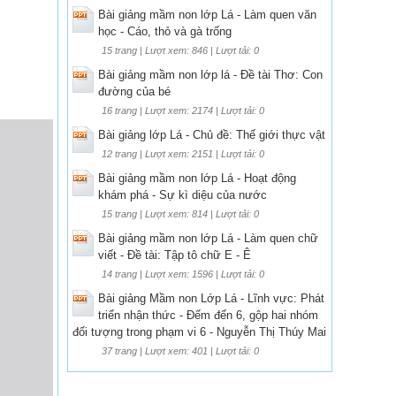
Bài giảng mầm non lớp Lá - Làm quen văn
học - Cáo, thỏ và gà trống
15 trang | Lượt xem: 846 | Lượt tải: 0
Bài giảng mầm non lớp lá - Đề tài Thơ: Con
đường của bé
16 trang | Lượt xem: 2174 | Lượt tải: 0
Bài giảng lớp Lá - Chủ đề: Thế giới thực vật
12 trang | Lượt xem: 2151 | Lượt tải: 0
Bài giảng mầm non lớp Lá - Hoạt động
khám phá - Sự kì diệu của nước
15 trang | Lượt xem: 814 | Lượt tải: 0
Bài giảng mầm non lớp Lá - Làm quen chữ
viết - Đề tài: Tập tô chữ E - Ê
14 trang | Lượt xem: 1596 | Lượt tải: 0
Bài giảng Mầm non Lớp Lá - Lĩnh vực: Phát
triển nhận thức - Đếm đến 6, gộp hai nhóm
đối tượng trong phạm vi 6 - Nguyễn Thị Thúy Mai
37 trang | Lượt xem: 401 | Lượt tải: 0