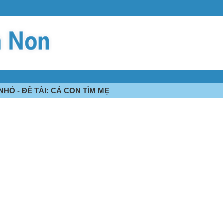
HỎ - ĐỀ TÀI: CÁ CON TÌM MẸ