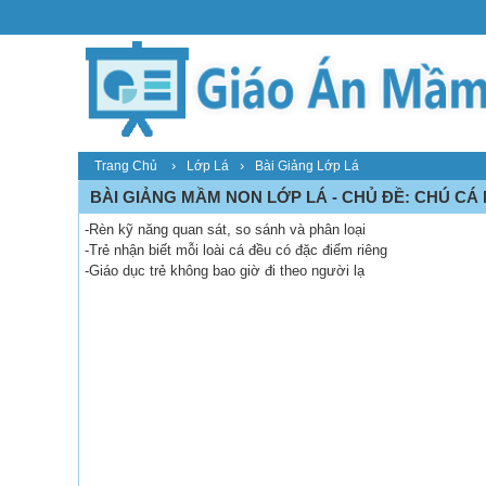
›
›
Trang Chủ
Lớp Lá
Bài Giảng Lớp Lá
BÀI GIẢNG MẦM NON LỚP LÁ - CHỦ ĐỀ: CHÚ CÁ N
-Rèn kỹ năng quan sát, so sánh và phân loại
-Trẻ nhận biết mỗi loài cá đều có đặc điểm riêng
-Giáo dục trẻ không bao giờ đi theo người lạ