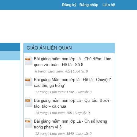
Đăng ký
Đăng nhập
Liên hệ
GIÁO ÁN LIÊN QUAN
Bài giảng mầm non lớp Lá - Chủ điểm: Làm
quen với toán - Đề tài: Số 8
6 trang | Lượt xem: 782 | Lượt tải: 0
Bài giảng Mầm non lớp lá - Đề tài: Chuyện"
cáo thỏ, gà trống"
17 trang | Lượt xem: 1732 | Lượt tải: 0
Bài giảng mầm non lớp Lá - Qui tắc: Bưởi -
táo, táo – cà chua
14 trang | Lượt xem: 765 | Lượt tải: 0
Bài giảng mầm non lớp Lá - Ôn số lượng
trong phạm vi 3
12 trang | Lượt xem: 1840 | Lượt tải: 0