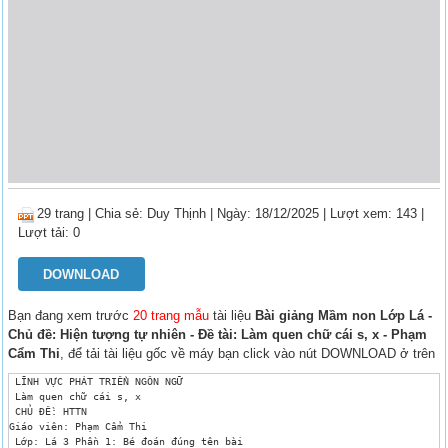
29 trang
|
Chia sẻ:
Duy Thịnh
| Ngày: 18/12/2025
| Lượt xem: 143
|
Lượt tải: 0
DOWNLOAD
Bạn đang xem trước
20 trang mẫu
tài liệu
Bài giảng Mầm non Lớp Lá -
Chủ đề: Hiện tượng tự nhiên - Đề tài: Làm quen chữ cái s, x - Phạm
Cẩm Thi
, để tải tài liệu gốc về máy bạn click vào nút DOWNLOAD ở trên
 LĨNH VỰC PHÁT TRIỂN NGÔN NGỮ

 Làm quen chữ cái s, x

 CHỦ ĐỀ: HTTN

Giáo viên: Phạm Cẩm Thi

 Lớp: Lá 3 Phần 1: Bé đoán đúng tên bài 
