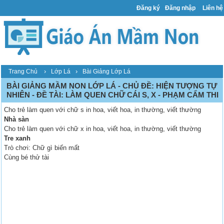
Đăng ký
Đăng nhập
Liên hệ
›
›
Trang Chủ
Lớp Lá
Bài Giảng Lớp Lá
BÀI GIẢNG MẦM NON LỚP LÁ - CHỦ ĐỀ: HIỆN TƯỢNG TỰ
NHIÊN - ĐỀ TÀI: LÀM QUEN CHỮ CÁI S, X - PHẠM CẨM THI
Cho trẻ làm quen với chữ s in hoa, viết hoa, in thường, viết thường
Nhà sàn
Cho trẻ làm quen với chữ x in hoa, viết hoa, in thường, viết thường
Tre xanh
Trò chơi: Chữ gì biến mất
Cùng bé thử tài