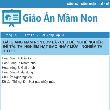
Đăng ký
Đăng nhập
Liên hệ
›
›
Trang Chủ
Lớp Lá
Bài Giảng Lớp Lá
BÀI GIẢNG MẦM NON LỚP LÁ - CHỦ ĐỀ: NGHỀ NGHIỆP.
ĐỀ TÀI: THÍ NGHIỆM HẠT GẠO NHẢY MÚA - NGHIÊM THỊ
TUYẾT
Hoạt động 1: Gắn kết
Hoạt động 2: Khám phá
Hoạt động 3: Giải thích
Hoạt động 4: Áp dụng
Chủ đề: Nghề nghiệp.
Đề tài: Thí nghiệm Hạt gạo nhảy múa