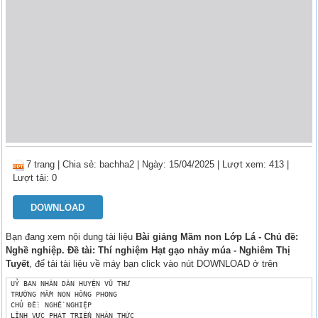
7 trang
|
Chia sẻ:
bachha2
| Ngày: 15/04/2025
| Lượt xem: 413
|
Lượt tải: 0
DOWNLOAD
Bạn đang xem nội dung tài liệu
Bài giảng Mầm non Lớp Lá - Chủ đề:
Nghề nghiệp. Đề tài: Thí nghiệm Hạt gạo nhảy múa - Nghiêm Thị
Tuyết
, để tải tài liệu về máy bạn click vào nút DOWNLOAD ở trên
 UỶ BAN NHÂN DÂN HUYỆN VŨ THƯ

 TRƯỜNG MẦM NON HỒNG PHONG

 CHỦ ĐỀ: NGHỀ NGHIỆP

 LĨNH VỰC PHÁT TRIỂN NHẬN THỨC
